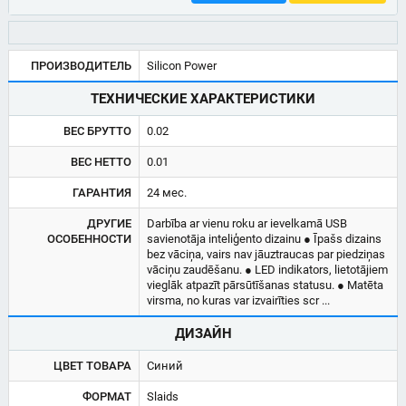
ПРОИЗВОДИТЕЛЬ
Silicon Power
ТЕХНИЧЕСКИЕ ХАРАКТЕРИСТИКИ
ВЕС БРУТТО
0.02
ВЕС НЕТТО
0.01
ГАРАНТИЯ
24 мес.
ДРУГИЕ
Darbība ar vienu roku ar ievelkamā USB
ОСОБЕННОСТИ
savienotāja inteliģento dizainu ● Īpašs dizains
bez vāciņa, vairs nav jāuztraucas par piedziņas
vāciņu zaudēšanu. ● LED indikators, lietotājiem
vieglāk atpazīt pārsūtīšanas statusu. ● Matēta
virsma, no kuras var izvairīties scr ...
ДИЗАЙН
ЦВЕТ ТОВАРА
Синий
ФОРМАТ
Slaids