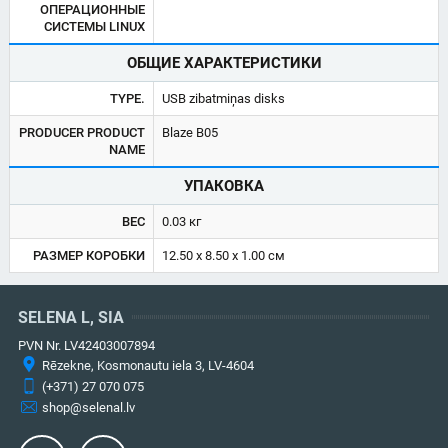
ОПЕРАЦИОННЫЕ
СИСТЕМЫ LINUX
ОБЩИЕ ХАРАКТЕРИСТИКИ
TYPE.
USB zibatmiņas disks
PRODUCER PRODUCT
Blaze B05
NAME
УПАКОВКА
ВЕС
0.03 кг
РАЗМЕР КОРОБКИ
12.50 x 8.50 x 1.00 см
SELENA L, SIA
PVN Nr. LV42403007894
Rēzekne, Kosmonautu iela 3, LV-4604
(+371) 27 070 075
shop@selenal.lv