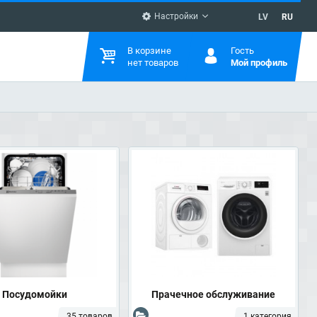
Настройки
LV
RU
В корзине
Гость
нет товаров
Мой профиль
Посудомойки
Прачечное обслуживание
35 товаров
1 категория