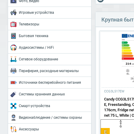
Фото, видео
Игровые устройства
Крупная быт
Телевизоры
Бытовая техника
Аудиосистемы / HiFi
Сетевое оборудование
Периферия, расходные материалы
Источники бесперебойного питания
CCG3L517EW
Системы хранения данных
Candy CCG3L517E
E, Freestanding, 
Смарт-устройства
176cm, Fridge net
net 75 L, White | 
Видеонаблюдение / системы охраны
A
G
Аксессуары
E