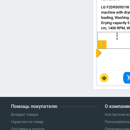
LG F2DR509S1W 
machine with drye
loading, Washing 
Drying capacity 5
cm, 1400 RPM, W
A
G
E
Помощь покупателю
О компани
Возврат товара
Контактная 
Гарантия на товар
Пользователь
Доставка и оплата
Политика ко