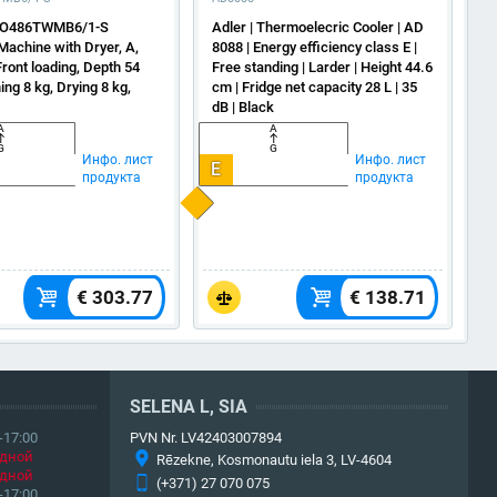
SO486TWMB6/1-S
Adler | Thermoelecric Cooler | AD
T
achine with Dryer, A,
8088 | Energy efficiency class E |
Front loading, Depth 54
Free standing | Larder | Height 44.6
ng 8 kg, Drying 8 kg,
cm | Fridge net capacity 28 L | 35
dB | Black
A
A
G
G
Инфо. лист
Инфо. лист
E
продукта
продукта
€ 303.77
€ 138.71
SELENA L, SIA
-17:00
PVN Nr. LV42403007894
дной
Rēzekne, Kosmonautu iela 3, LV-4604
дной
(+371) 27 070 075
-17:00