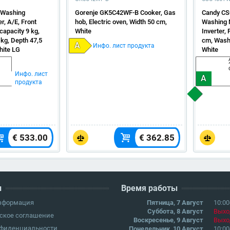
Washing
Gorenje GK5C42WF-B Cooker, Gas
Candy C
r, A/E, Front
hob, Electric oven, Width 50 cm,
Washing M
capacity 9 kg,
White
Inverter, 
 kg, Depth 47,5
cm, Washi
A
Инфо. лист продукта
hite LG
White
Инфо. лист
A
продукта
€ 533.00
€ 362.85
и
Время работы
информация
Пятница, 7 Август
10:00
Суббота, 8 Август
Выхо
ское соглашение
Воскресенье, 9 Август
Выхо
нфиденциальности
Понедельник, 10 Август
10:00