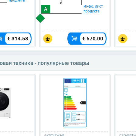
продукта
G
Инфо. лист
A
продукта
€ 314.58
€ 570.00
овая техника - популярные товары
GK5C42WF-B
CSO486TW