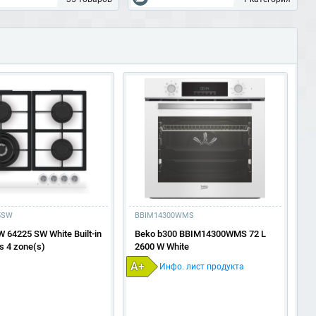
5SW
BBIM14300WMS
M
 64225 SW White Built-in
Beko b300 BBIM14300WMS 72 L
B
s 4 zone(s)
2600 W White
M
El
A+
Инфо. лист продукта
S
W
A