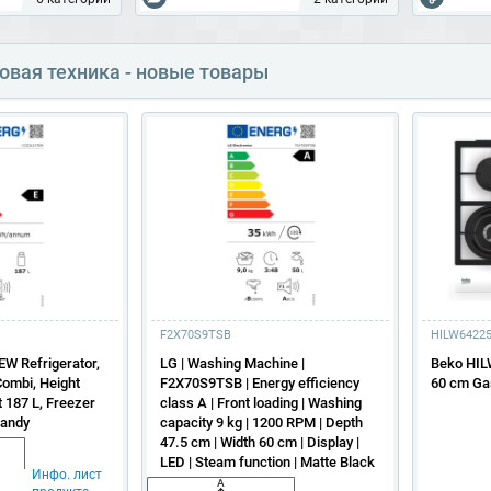
овая техника - новые товары
F2X70S9TSB
HILW6422
W Refrigerator,
LG | Washing Machine |
Beko HILW
Combi, Height
F2X70S9TSB | Energy efficiency
60 cm Ga
 187 L, Freezer
class A | Front loading | Washing
Candy
capacity 9 kg | 1200 RPM | Depth
47.5 cm | Width 60 cm | Display |
LED | Steam function | Matte Black
Инфо. лист
A