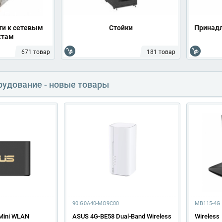
и к сетевым
Стойки
Принад
ктам
671 товар
181 товар
рудование - новые товары
90IG0A40-MO9C00
MB115-4G
Mini WLAN
ASUS 4G-BE58 Dual-Band Wireless
Wireless