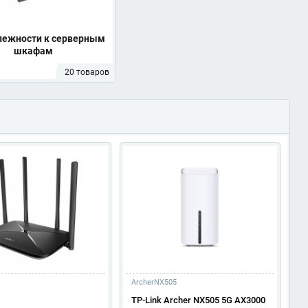
лежности к серверным
шкафам
20 товаров
ArcherNX505
T
TP-Link Archer NX505 5G AX3000
T