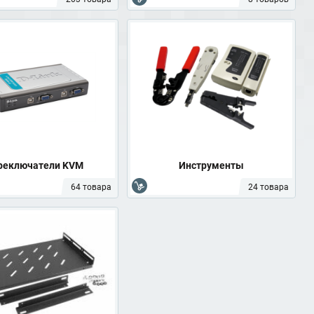
реключатели KVM
Инструменты
64 товара
24 товара