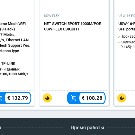
USW-FLEX
USW-16-PO
ome Mesh WiFi
NET SWITCH 5PORT 1000M/POE
USW-16-Po
(3-Pack)
USW-FLEX UBIQUITI
SFP port
7 Mbit/s,
Произв
/s, Ethernet LAN
Количес
Mesh Support Yes,
RJ-45):
1
tenna type
:
TP-LINK
ачи данных
/100/1000 Mbit/s
€ 132.79
€ 108.28
и
Время работы