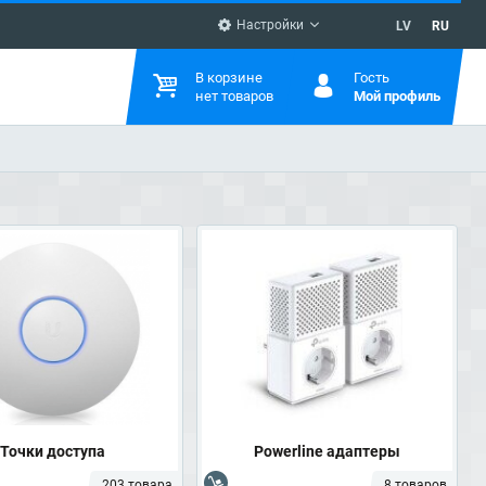
Настройки
LV
RU
В корзине
Гость
нет товаров
Мой профиль
Точки доступа
Powerline адаптеры
203 товара
8 товаров