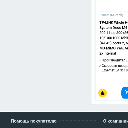
DecoM4(3-Pack)
TP-LINK Whole H
System Deco M4 
802.11ac, 300+86
10/100/1000 Mbit
(RJ-45) ports 2, 
MU-MiMO Yes, An
2xInternal
Производитель
Скорость перед
Ethernet LAN:
10
Помощь покупателю
О компани