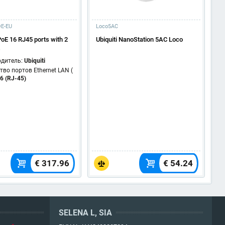
E-EU
Loco5AC
T
E 16 RJ45 ports with 2
Ubiquiti NanoStation 5AC Loco
T
s
s
(
одитель:
Ubiquiti
E
тво портов Ethernet LAN (
6 (RJ-45)
€ 317.96
€ 54.24
SELENA L, SIA