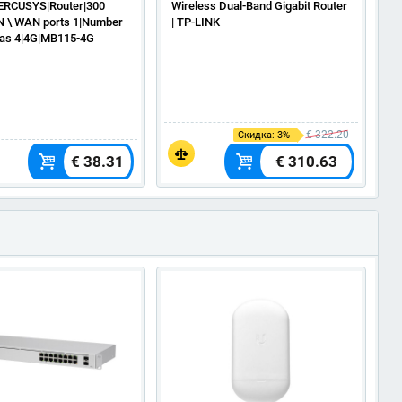
ERCUSYS|Router|300
Wireless Dual-Band Gigabit Router
W
 \ WAN ports 1|Number
| TP-LINK
L
nas 4|4G|MB115-4G
€ 322.20
Скидка: 3%
€ 38.31
€ 310.63