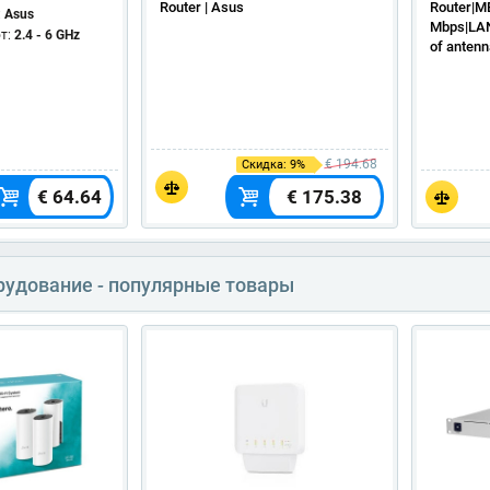
Router | Asus
Router|M
:
Asus
Mbps|LAN
т:
2.4 - 6 GHz
of anten
€ 194.68
Скидка: 9%
€ 64.64
€ 175.38
рудование - популярные товары