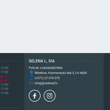
SELENA L, SIA
-17:00
PVN Nr. LV42403007894
-17:00
Rēzekne, Kosmonautu iela 3, LV-4604
дной
(+371) 27 070 075
дной
shop@selenal.lv
-17:00
-17:00
-17:00