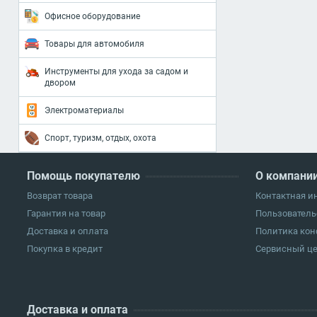
Офисное оборудование
Товары для автомобиля
Инструменты для ухода за садом и
двором
Электроматериалы
Спорт, туризм, отдых, охота
Помощь покупателю
О компани
Возврат товара
Контактная 
Гарантия на товар
Пользователь
Доставка и оплата
Политика ко
Покупка в кредит
Сервисный ц
Доставка и оплата