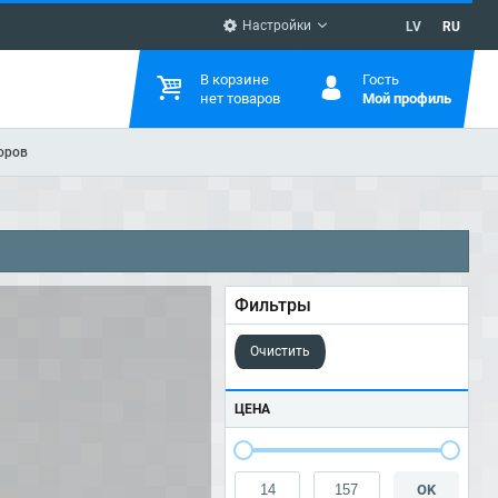
Настройки
LV
RU
В корзине
Гость
нет товаров
Мой профиль
оров
Фильтры
Очистить
ЦЕНА
OK