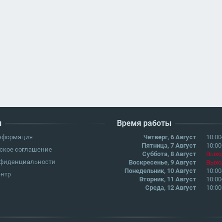
и
Время работы
информация
Четверг, 6 Август
10:00
Пятница, 7 Август
10:00
ское соглашение
Суббота, 8 Август
Выхо
нфиденциальности
Воскресенье, 9 Август
Выхо
Понедельник, 10 Август
10:00
ентр
Вторник, 11 Август
10:00
Среда, 12 Август
10:00