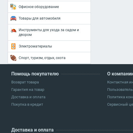
Офисное оборудование
Товары для автомобиля
Инструменты для ухода за садом и
двором
Электроматериалы
Спорт, туризм, отдых, охота
Помощь покупателю
О компани
Возврат товара
Контактная 
Гарантия на товар
Пользователь
Доставка и оплата
Политика ко
Покупка в кредит
Сервисный ц
Доставка и оплата