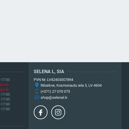
SELENA L, SIA
-17:00
PVN Nr. LV42403007894
дной
Rēzekne, Kosmonautu iela 3, LV-4604
дной
(+371) 27 070 075
-17:00
shop@selenal.lv
-17:00
-17:00
-17:00