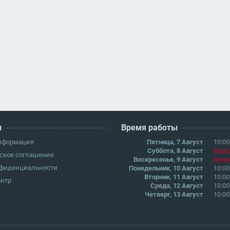
и
Время работы
информация
Пятница, 7 Август
10:00
Суббота, 8 Август
Выхо
ское соглашение
Воскресенье, 9 Август
Выхо
нфиденциальности
Понедельник, 10 Август
10:00
Вторник, 11 Август
10:00
ентр
Среда, 12 Август
10:00
Четверг, 13 Август
10:00