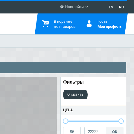
Настройки
LV
RU
В корзине
Гость
нет товаров
Мой профиль
Фильтры
Очистить
ЦЕНА
OK