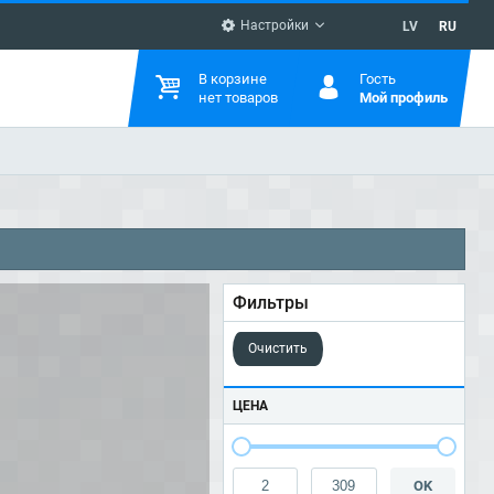
Настройки
LV
RU
В корзине
Гость
нет товаров
Мой профиль
Фильтры
Очистить
ЦЕНА
OK