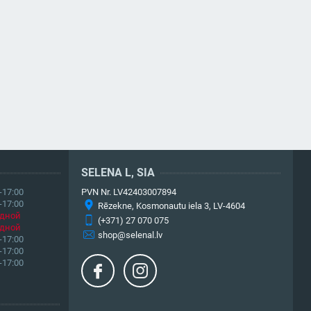
SELENA L, SIA
-17:00
PVN Nr. LV42403007894
-17:00
Rēzekne, Kosmonautu iela 3, LV-4604
дной
(+371) 27 070 075
дной
shop@selenal.lv
-17:00
-17:00
-17:00