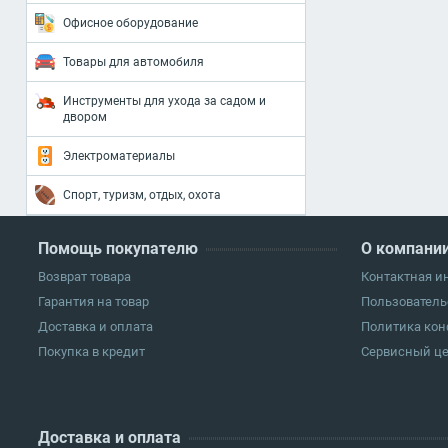
Офисное оборудование
Товары для автомобиля
Инструменты для ухода за садом и
двором
Электроматериалы
Спорт, туризм, отдых, охота
Помощь покупателю
О компани
Возврат товара
Контактная 
Гарантия на товар
Пользователь
Доставка и оплата
Политика ко
Покупка в кредит
Сервисный ц
Доставка и оплата