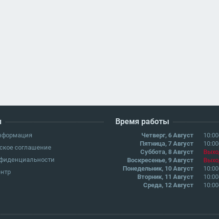
и
Время работы
информация
Четверг, 6 Август
10:00
Пятница, 7 Август
10:00
ское соглашение
Суббота, 8 Август
Выхо
нфиденциальности
Воскресенье, 9 Август
Выхо
Понедельник, 10 Август
10:00
ентр
Вторник, 11 Август
10:00
Среда, 12 Август
10:00