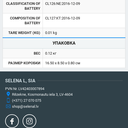
CLASSIFICATION OF
CL126:NE:2016-12-09
BATTERY
COMPOSITION OF
CL127:KT:2016-12-09
BATTERY
TARE WEIGHT (KG)
0.01 kg
УПАКОВКА
ВЕС
0.12 кг
РАЗМЕР КОРОБКИ
16.50 x 8.50 x 0.80 см
SELENA L, SIA
PVN Nr. LV42403007894
Rēzekne, Kosmonautu iela 3, LV-4604
(+371) 27 070 075
shop@selenal.lv