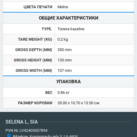
ЦВЕТА ПЕЧАТИ
Melns
ОБЩИЕ ХАРАКТЕРИСТИКИ
TYPE.
Tonera kasetne
TARE WEIGHT (KG)
0.2 kg
GROSS DEPTH (MM)
350 mm
GROSS HEIGHT (MM)
135 mm
GROSS WIDTH (MM)
107 mm
УПАКОВКА
ВЕС
0.86 кг
РАЗМЕР КОРОБКИ
35.00 x 10.70 x 13.50 см
SELENA L, SIA
PVN Nr. LV42403007894
Rēzekne, Kosmonautu iela 3, LV-4604