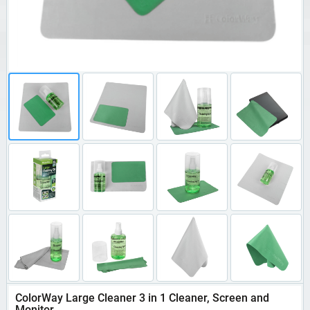
ColorWay Large Cleaner 3 in 1 Cleaner, Screen and
Monitor