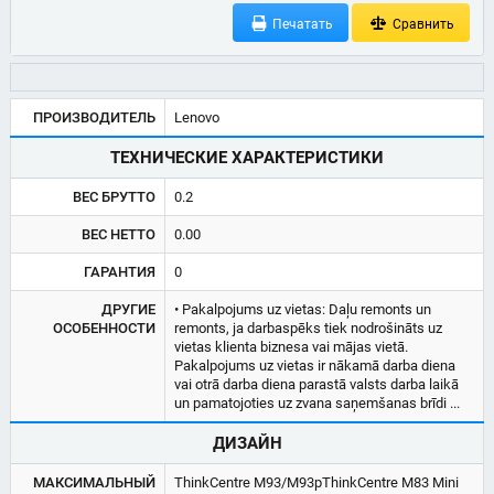
Печатать
Сравнить
ПРОИЗВОДИТЕЛЬ
Lenovo
ТЕХНИЧЕСКИЕ ХАРАКТЕРИСТИКИ
ВЕС БРУТТО
0.2
ВЕС НЕТТО
0.00
ГАРАНТИЯ
0
ДРУГИЕ
• Pakalpojums uz vietas: Daļu remonts un
ОСОБЕННОСТИ
remonts, ja darbaspēks tiek nodrošināts uz
vietas klienta biznesa vai mājas vietā.
Pakalpojums uz vietas ir nākamā darba diena
vai otrā darba diena parastā valsts darba laikā
un pamatojoties uz zvana saņemšanas brīdi ...
ДИЗАЙН
МАКСИМАЛЬНЫЙ
ThinkCentre M93/M93pThinkCentre M83 Mini