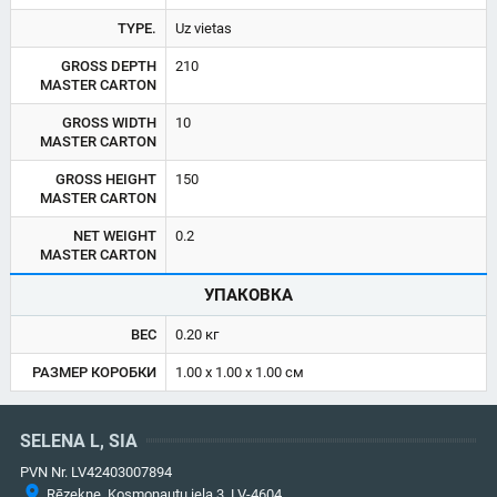
TYPE.
Uz vietas
GROSS DEPTH
210
MASTER CARTON
GROSS WIDTH
10
MASTER CARTON
GROSS HEIGHT
150
MASTER CARTON
NET WEIGHT
0.2
MASTER CARTON
УПАКОВКА
ВЕС
0.20 кг
РАЗМЕР КОРОБКИ
1.00 x 1.00 x 1.00 см
SELENA L, SIA
PVN Nr. LV42403007894
Rēzekne, Kosmonautu iela 3, LV-4604