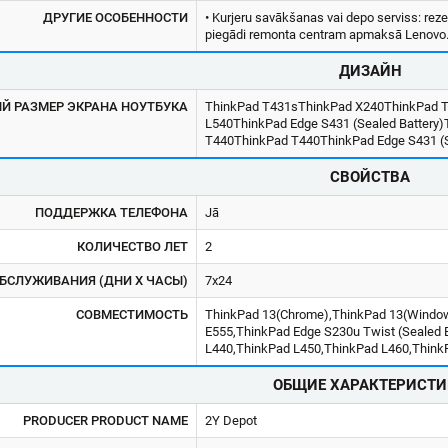
ДРУГИЕ ОСОБЕННОСТИ
• Kurjeru savākšanas vai depo serviss: rez
piegādi remonta centram apmaksā Lenovo
ДИЗАЙН
 РАЗМЕР ЭКРАНА НОУТБУКА
ThinkPad T431sThinkPad X240ThinkPad T
L540ThinkPad Edge S431 (Sealed Battery
T440ThinkPad T440ThinkPad Edge S431 (Se
СВОЙСТВА
ПОДДЕРЖКА ТЕЛЕФОНА
Jā
КОЛИЧЕСТВО ЛЕТ
2
БСЛУЖИВАНИЯ (ДНИ X ЧАСЫ)
7x24
СОВМЕСТИМОСТЬ
ThinkPad 13(Chrome),ThinkPad 13(Window
E555,ThinkPad Edge S230u Twist (Sealed 
L440,ThinkPad L450,ThinkPad L460,ThinkP
ОБЩИЕ ХАРАКТЕРИСТИ
PRODUCER PRODUCT NAME
2Y Depot