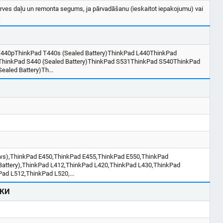
erves daļu un remonta segums, ja pārvadāšanu (ieskaitot iepakojumu) vai
.
440pThinkPad T440s (Sealed Battery)ThinkPad L440ThinkPad
)ThinkPad S440 (Sealed Battery)ThinkPad S531ThinkPad S540ThinkPad
aled Battery)Th...
s),ThinkPad E450,ThinkPad E455,ThinkPad E550,ThinkPad
Battery),ThinkPad L412,ThinkPad L420,ThinkPad L430,ThinkPad
ad L512,ThinkPad L520,...
КИ