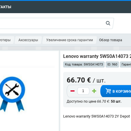
ТАКТЫ
ютеры
Аксессуары
Увеличение срока гарантии
Обзор товара
Lenovo warranty 5WS0A14073 2Y
Код товара: 5WS0A14073
ID: 960
Гаран
66.70 €
/ шт.
В КОРЗИН
Доступно по цене
66.70 €
:
50 шт.
Lenovo warranty 5WS0A14073 2Y Depot Car