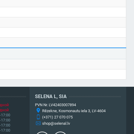
SELENA L, SIA
дной
PVN Nr. LV42403007894
дной
Rēzekne, Kosmonautu iela 3, LV-4604
-17:00
(+371) 27 070 075
-17:00
shop@selenal.lv
-17:00
-17:00