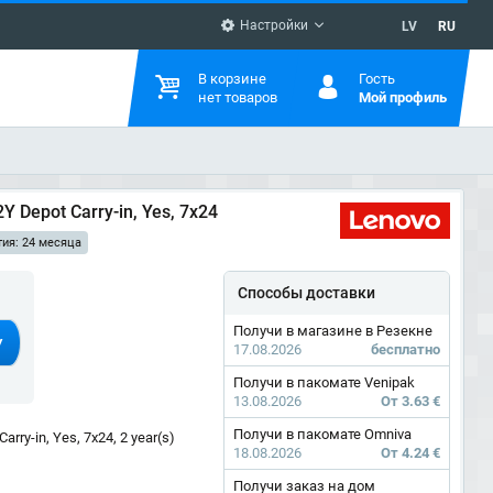
Настройки
LV
RU
В корзине
Гость
нет товаров
Мой профиль
 Depot Carry-in, Yes, 7x24
тия: 24 месяца
Способы доставки
Получи в магазине в Резекне
У
17.08.2026
бесплатно
Получи в пакомате Venipak
13.08.2026
От 3.63 €
Получи в пакомате Omniva
ry-in, Yes, 7x24, 2 year(s)
18.08.2026
От 4.24 €
Получи заказ на дом