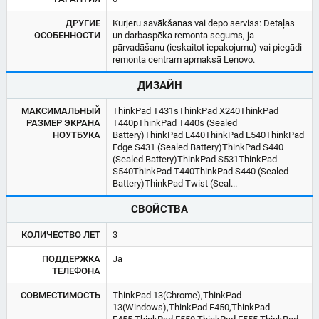
ДРУГИЕ
Kurjeru savākšanas vai depo serviss: Detaļas
ОСОБЕННОСТИ
un darbaspēka remonta segums, ja
pārvadāšanu (ieskaitot iepakojumu) vai piegādi
remonta centram apmaksā Lenovo.
ДИЗАЙН
МАКСИМАЛЬНЫЙ
ThinkPad T431sThinkPad X240ThinkPad
РАЗМЕР ЭКРАНА
T440pThinkPad T440s (Sealed
НОУТБУКА
Battery)ThinkPad L440ThinkPad L540ThinkPad
Edge S431 (Sealed Battery)ThinkPad S440
(Sealed Battery)ThinkPad S531ThinkPad
S540ThinkPad T440ThinkPad S440 (Sealed
Battery)ThinkPad Twist (Seal...
СВОЙСТВА
КОЛИЧЕСТВО ЛЕТ
3
ПОДДЕРЖКА
Jā
ТЕЛЕФОНА
СОВМЕСТИМОСТЬ
ThinkPad 13(Chrome),ThinkPad
13(Windows),ThinkPad E450,ThinkPad