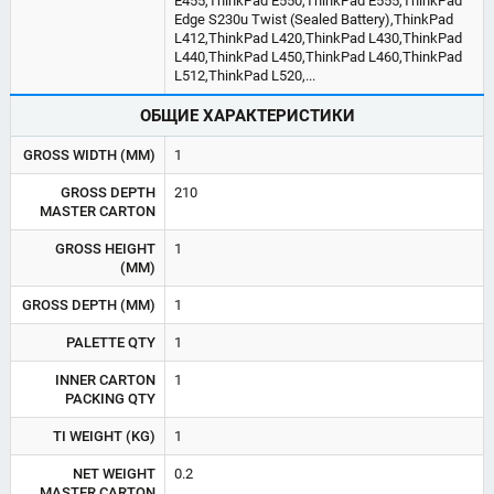
E455,ThinkPad E550,ThinkPad E555,ThinkPad
Edge S230u Twist (Sealed Battery),ThinkPad
L412,ThinkPad L420,ThinkPad L430,ThinkPad
L440,ThinkPad L450,ThinkPad L460,ThinkPad
L512,ThinkPad L520,...
ОБЩИЕ ХАРАКТЕРИСТИКИ
GROSS WIDTH (MM)
1
GROSS DEPTH
210
MASTER CARTON
GROSS HEIGHT
1
(MM)
GROSS DEPTH (MM)
1
PALETTE QTY
1
INNER CARTON
1
PACKING QTY
TI WEIGHT (KG)
1
NET WEIGHT
0.2
MASTER CARTON