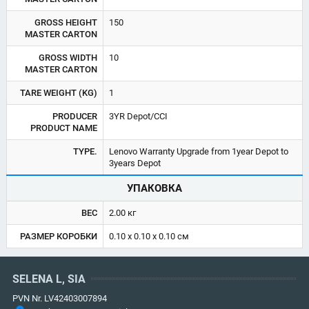
GROSS HEIGHT
150
MASTER CARTON
GROSS WIDTH
10
MASTER CARTON
TARE WEIGHT (KG)
1
PRODUCER
3YR Depot/CCI
PRODUCT NAME
TYPE.
Lenovo Warranty Upgrade from 1year Depot to
3years Depot
УПАКОВКА
ВЕС
2.00 кг
РАЗМЕР КОРОБКИ
0.10 x 0.10 x 0.10 см
SELENA L, SIA
PVN Nr. LV42403007894