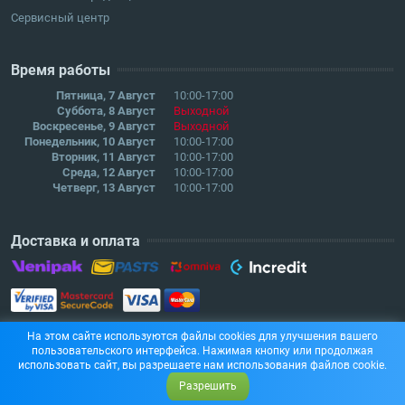
Сервисный центр
Время работы
Пятница, 7 Август
10:00-17:00
Суббота, 8 Август
Выходной
Воскресенье, 9 Август
Выходной
Понедельник, 10 Август
10:00-17:00
Вторник, 11 Август
10:00-17:00
Среда, 12 Август
10:00-17:00
Четверг, 13 Август
10:00-17:00
Доставка и оплата
На этом сайте используются файлы cookies для улучшения вашего
пользовательского интерфейса. Нажимая кнопку или продолжая
использовать сайт, вы разрешаете нам использования файлов cookie.
Разрешить
© SIA "SELENA L" 2018. All right reserved.