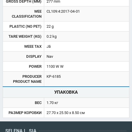
GROSS DEPTH (MM)
277 mm
WEE
CL109:4:2017-04-01
CLASSIFICATION
PLASTIC (NO PET)
22 g
TARE WEIGHT (KG)
0.2 kg
WEEE TAX
Jā
DISPLAY
Nav
POWER
1100 W W
PRODUCER
KP-6185
PRODUCT NAME
УПАКОВКА
ВЕС
1.70 кг
РАЗМЕР КОРОБКИ
27.70 x 25.50 x 8.50 см
SELENA L, SIA