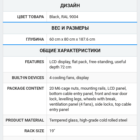
ДИЗАЙН
ЦВЕТ ТОВАРА
Black, RAL 9004
ВЕС И РАЗМЕРЫ
ГЛУБИНА
60 cm x 80 cm x 187.6 cm
ОБЩИЕ ХАРАКТЕРИСТИКИ
FEATURES
LCD display, flat pack, free-standing, useful
depth 72 cm
BUILT-IN DEVICES
4 cooling fans, display
PACKAGE CONTENT
20 M6 cage nuts, mounting rails, LCD panel,
bottom cable entry panel, front and rear door
lock, levelling legs, wheels with break,
ventilation panel (4 fans), side locks, top cable
entry panel
PRODUCT MATERIAL
Tempered glass, high-grade cold rolled steel
RACK SIZE
19"