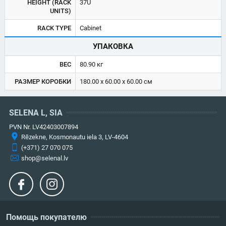
HEIGHT (RACK
37U
UNITS)
RACK TYPE
Cabinet
УПАКОВКА
ВЕС
80.90 кг
РАЗМЕР КОРОБКИ
180.00 x 60.00 x 60.00 см
SELENA L, SIA
PVN Nr. LV42403007894
Rēzekne, Kosmonautu iela 3, LV-4604
(+371) 27 070 075
shop@selenal.lv
Помощь покупателю