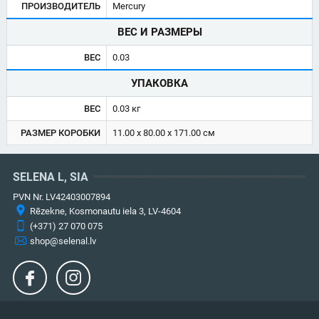
ПРОИЗВОДИТЕЛЬ
Mercury
ВЕС И РАЗМЕРЫ
ВЕС
0.03
УПАКОВКА
ВЕС
0.03 кг
РАЗМЕР КОРОБКИ
11.00 x 80.00 x 171.00 см
SELENA L, SIA
PVN Nr. LV42403007894
Rēzekne, Kosmonautu iela 3, LV-4604
(+371) 27 070 075
shop@selenal.lv