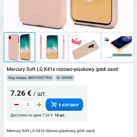
Mercury Soft LG K41s różowo-piaskowy |pink sand
Код товара: 8809745577950
ID: 369368
7.26 €
/ шт.
В КОРЗИНУ
Доступно по цене
7.26 €
:
18 шт.
Mercury Soft LG K41s różowo-piaskowy |pink sand