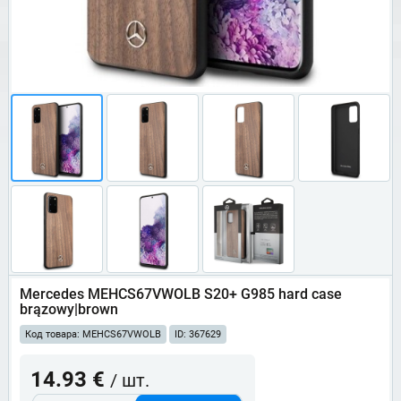
Mercedes MEHCS67VWOLB S20+ G985 hard case
brązowy|brown
Код товара: MEHCS67VWOLB
ID: 367629
14.93 €
/ шт.