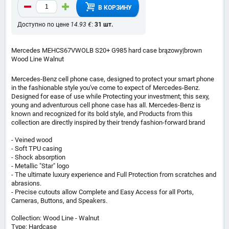
В КОРЗИНУ
Доступно по цене
14.93 €
:
31 шт.
Mercedes MEHCS67VWOLB S20+ G985 hard case brązowy|brown
Wood Line Walnut
Mercedes-Benz cell phone case, designed to protect your smart phone
in the fashionable style you've come to expect of Mercedes-Benz.
Designed for ease of use while Protecting your investment; this sexy,
young and adventurous cell phone case has all. Mercedes-Benz is
known and recognized for its bold style, and Products from this
collection are directly inspired by their trendy fashion-forward brand
- Veined wood
- Soft TPU casing
- Shock absorption
- Metallic "Star" logo
- The ultimate luxury experience and Full Protection from scratches and
abrasions.
- Precise cutouts allow Complete and Easy Access for all Ports,
Cameras, Buttons, and Speakers.
Collection: Wood Line - Walnut
Type: Hardcase