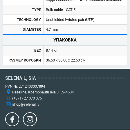
TYPE
Bulk cable - CAT 5e
TECHNOLOGY
Unshielded twisted pair (UTP)
DIAMETER
4.7 mm
УПАКОВКА
ВЕС
8.14 кг
РАЗМЕР КОРОБКИ
36.50 x 36.00 x 22.50 см
SELENA L, SIA
PVN Nr. LV42403007894
Rēzekne, Kosmonautu iela 3, LV-4604
(+371) 27 070 075
shop@selenal.lv