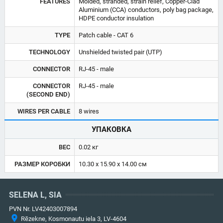
FEATURES
Molded, stranded, strain relief, Copper-Clad
Aluminium (CCA) conductors, poly bag package,
HDPE conductor insulation
TYPE
Patch cable - CAT 6
TECHNOLOGY
Unshielded twisted pair (UTP)
CONNECTOR
RJ-45 - male
CONNECTOR
RJ-45 - male
(SECOND END)
WIRES PER CABLE
8 wires
УПАКОВКА
ВЕС
0.02 кг
РАЗМЕР КОРОБКИ
10.30 x 15.90 x 14.00 см
SELENA L, SIA
PVN Nr. LV42403007894
Rēzekne, Kosmonautu iela 3, LV-4604