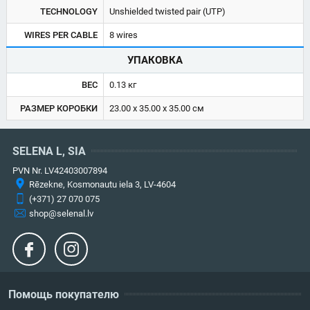
TECHNOLOGY
Unshielded twisted pair (UTP)
WIRES PER CABLE
8 wires
УПАКОВКА
ВЕС
0.13 кг
РАЗМЕР КОРОБКИ
23.00 x 35.00 x 35.00 см
SELENA L, SIA
PVN Nr. LV42403007894
Rēzekne, Kosmonautu iela 3, LV-4604
(+371) 27 070 075
shop@selenal.lv
Помощь покупателю