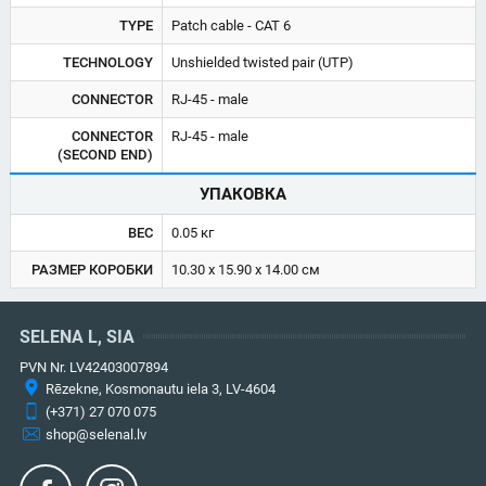
TYPE
Patch cable - CAT 6
TECHNOLOGY
Unshielded twisted pair (UTP)
CONNECTOR
RJ-45 - male
CONNECTOR
RJ-45 - male
(SECOND END)
УПАКОВКА
ВЕС
0.05 кг
РАЗМЕР КОРОБКИ
10.30 x 15.90 x 14.00 см
SELENA L, SIA
PVN Nr. LV42403007894
Rēzekne, Kosmonautu iela 3, LV-4604
(+371) 27 070 075
shop@selenal.lv