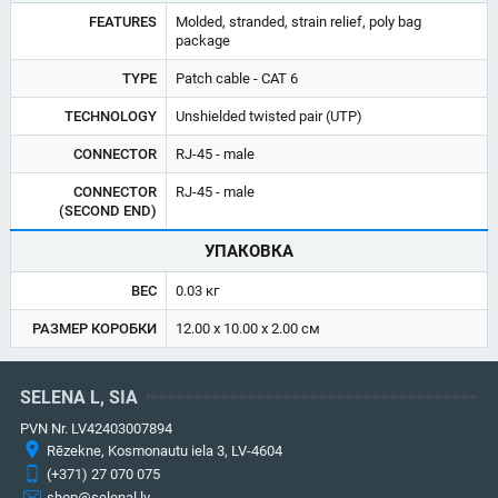
FEATURES
Molded, stranded, strain relief, poly bag
package
TYPE
Patch cable - CAT 6
TECHNOLOGY
Unshielded twisted pair (UTP)
CONNECTOR
RJ-45 - male
CONNECTOR
RJ-45 - male
(SECOND END)
УПАКОВКА
ВЕС
0.03 кг
РАЗМЕР КОРОБКИ
12.00 x 10.00 x 2.00 см
SELENA L, SIA
PVN Nr. LV42403007894
Rēzekne, Kosmonautu iela 3, LV-4604
(+371) 27 070 075
shop@selenal.lv