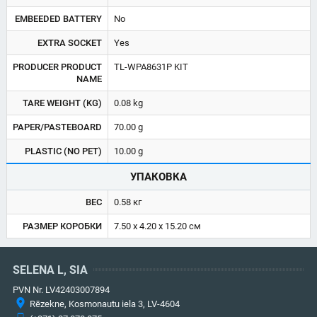
EMBEEDED BATTERY
No
EXTRA SOCKET
Yes
PRODUCER PRODUCT
TL-WPA8631P KIT
NAME
TARE WEIGHT (KG)
0.08 kg
PAPER/PASTEBOARD
70.00 g
PLASTIC (NO PET)
10.00 g
УПАКОВКА
ВЕС
0.58 кг
РАЗМЕР КОРОБКИ
7.50 x 4.20 x 15.20 см
SELENA L, SIA
PVN Nr. LV42403007894
Rēzekne, Kosmonautu iela 3, LV-4604