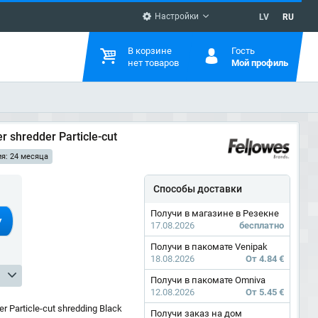
Настройки
LV
RU
В корзине
Гость
нет товаров
Мой профиль
 shredder Particle-cut
ия: 24 месяца
Способы доставки
Получи в магазине в Резекне
У
17.08.2026
бесплатно
Получи в пакомате Venipak
18.08.2026
От 4.84 €
Получи в пакомате Omniva
12.08.2026
От 5.45 €
 Particle-cut shredding Black
Получи заказ на дом