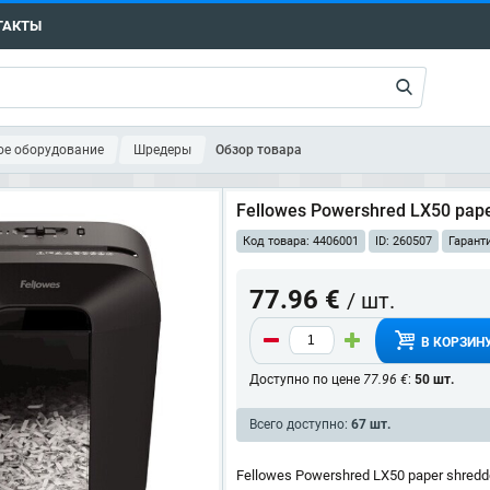
ТАКТЫ
ое оборудование
Шредеры
Обзор товара
Fellowes Powershred LX50 paper
Код товара: 4406001
ID: 260507
Гарант
77.96 €
/ шт.
В КОРЗИН
Доступно по цене
77.96 €
:
50 шт.
Всего доступно:
67 шт.
Fellowes Powershred LX50 paper shredder