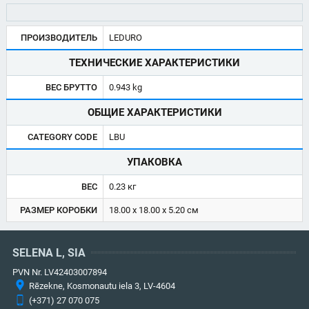
ПРОИЗВОДИТЕЛЬ
LEDURO
ТЕХНИЧЕСКИЕ ХАРАКТЕРИСТИКИ
ВЕС БРУТТО
0.943 kg
ОБЩИЕ ХАРАКТЕРИСТИКИ
CATEGORY CODE
LBU
УПАКОВКА
ВЕС
0.23 кг
РАЗМЕР КОРОБКИ
18.00 x 18.00 x 5.20 см
SELENA L, SIA
PVN Nr. LV42403007894
Rēzekne, Kosmonautu iela 3, LV-4604
(+371) 27 070 075