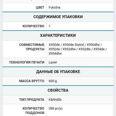
ЦВЕТ
Fuksīna
СОДЕРЖИМОЕ УПАКОВКИ
КОЛИЧЕСТВО
1
ХАРАКТЕРИСТИКИ
СОВМЕСТИМЫЕ
X950de / X950de Statoil / X950dhe /
ПРОДУКТЫ
X952de / X952dhe / X952dte / X954de /
X954dhe
ТЕХНОЛОГИЯ ПЕЧАТИ
Laser
ДАННЫЕ ОБ УПАКОВКЕ
МАССА БРУТТО
600 g
СВОЙСТВА
ТИП ПРОДУКТА
Kārtridžs
КОЛИЧЕСТВО
288 pc(s)
ПОДДОНОВ