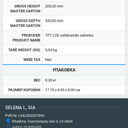
GROSS HEIGHT
205,00 mm
MASTER CARTON
GROSS DEPTH
330,00 mm
MASTER CARTON
PRODUCER
TFT LCD saliekamās salvetes
PRODUCT NAME
TARE WEIGHT (KG)
0,04 kg
WEEE TAX
Nav
УПАКОВКА
ВЕС
0.28 кг
РАЗМЕР КОРОБКИ
17.70 x 8.00 x 8.00 см
SELENA L, SIA
PVN Nr. LV42403007894
Rēzekne, Kosmonautu iela 3, LV-4604
(+371) 27 070 075