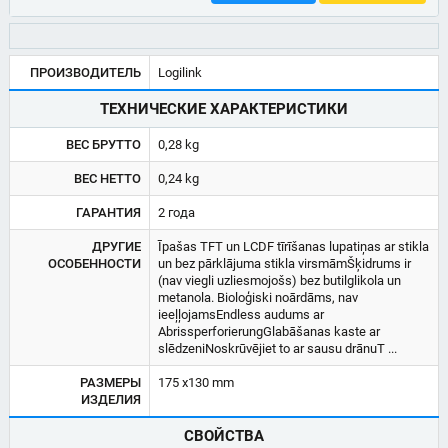
ПРОИЗВОДИТЕЛЬ
Logilink
ТЕХНИЧЕСКИЕ ХАРАКТЕРИСТИКИ
ВЕС БРУТТО
0,28 kg
ВЕС НЕТТО
0,24 kg
ГАРАНТИЯ
2 года
ДРУГИЕ
Īpašas TFT un LCDF tīrīšanas lupatiņas ar stikla
ОСОБЕННОСТИ
un bez pārklājuma stikla virsmāmŠķidrums ir
(nav viegli uzliesmojošs) bez butilglikola un
metanola. Bioloģiski noārdāms, nav
ieeļļojamsEndless audums ar
AbrissperforierungGlabāšanas kaste ar
slēdzeniNoskrūvējiet to ar sausu drānuT ...
РАЗМЕРЫ
175 x130 mm
ИЗДЕЛИЯ
СВОЙСТВА