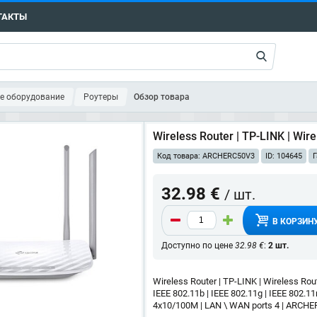
ТАКТЫ
е оборудование
Роутеры
Обзор товара
Wireless Router | TP-LINK | Wir
Код товара: ARCHERC50V3
ID: 104645
Г
32.98 €
/ шт.
В КОРЗИН
Доступно по цене
32.98 €
:
2 шт.
Wireless Router | TP-LINK | Wireless Rout
IEEE 802.11b | IEEE 802.11g | IEEE 802.11
4x10/100M | LAN \ WAN ports 4 | ARCH