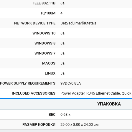
IEEE 802.11B
Jā
10/100M
4
NETWORK DEVICE TYPE
Bezvadu maršrutētājs
WINDOWS 10
Jā
WINDOWS 8
Jā
WINDOWS 7
Jā
MACOS
Jā
LINUX
Jā
POWER SUPPLY REQUIREMENTS
9VDC/0.85A
INCLUDED ACCESSORIES
Power Adapter, RJ45 Ethernet Cable, Quick 
УПАКОВКА
ВЕС
0.68 кг
РАЗМЕР КОРОБКИ
29.00 x 8.00 x 24.00 см