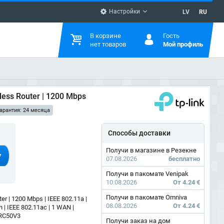
Настройки
LV
RU
В корзине
Гость
нет товаров
Мой профиль
eless Router | 1200 Mbps
арантия: 24 месяца
Способы доставки
Получи в магазине в Резекне
У
07.08.2026
бесплатно
Получи в пакомате Venipak
10.08.2026
От 4.24 €
Получи в пакомате Omniva
er | 1200 Mbps | IEEE 802.11a |
08.08.2026
От 4.24 €
n | IEEE 802.11ac | 1 WAN |
ERC50V3
Получи заказ на дом