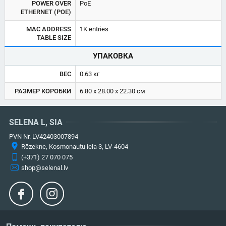
POWER OVER
PoE
ETHERNET (POE)
MAC ADDRESS
1K entries
TABLE SIZE
УПАКОВКА
ВЕС
0.63 кг
РАЗМЕР КОРОБКИ
6.80 x 28.00 x 22.30 см
SELENA L, SIA
PVN Nr. LV42403007894
Rēzekne, Kosmonautu iela 3, LV-4604
(+371) 27 070 075
shop@selenal.lv