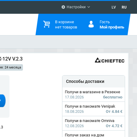
Настройки
LV
RU
В корзине
Гость
нет товаров
Мой профиль
-12V V.2.3
ия: 24 месяца
Способы доставки
Получи в магазине в Резекне
17.08.2026
бесплатно
У
Получи в пакомате Venipak
18.08.2026
От 4.84 €
Получи в пакомате Omniva
12.08.2026
От 4.72 €
.3
Получи заказ на дом