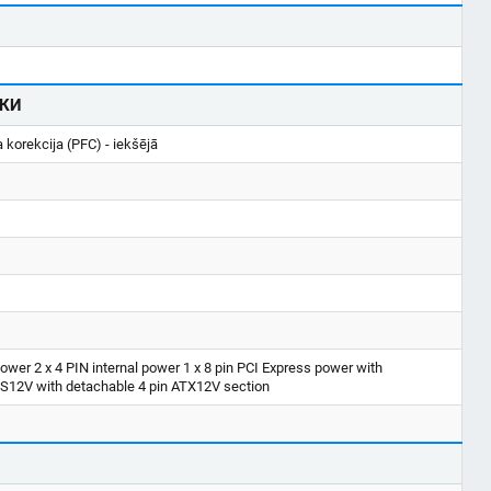
КИ
 korekcija (PFC) - iekšējā
power 2 x 4 PIN internal power 1 x 8 pin PCI Express power with
EPS12V with detachable 4 pin ATX12V section