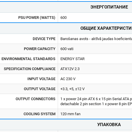
ЭНЕРГОПИТАНИЕ
PSU POWER (WATTS)
600
ОБЩИЕ ХАРАКТЕРИСТИ
DEVICE TYPE
Barošanas avots - aktīvā jaudas koeficienta
POWER CAPACITY
600 vati
ENVIRONMENTAL STANDARDS
ENERGY STAR
SPECIFICATION COMPLIANCE
ATX12V 2.3
INPUT VOLTAGE
AC 230 V
OUTPUT VOLTAGE
+3.3, +5, ±12 V
OUTPUT CONNECTORS
1 x power 24 pin ATX 6 x 15 pin Serial ATA 
detachable 2 pin section 1 x power 8 pin 
COOLING SYSTEM
120 mm fan
УПАКОВКА