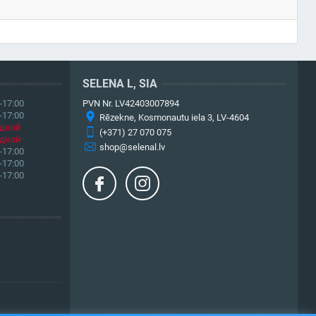
SELENA L, SIA
-17:00
PVN Nr. LV42403007894
-17:00
Rēzekne, Kosmonautu iela 3, LV-4604
дной
(+371) 27 070 075
дной
shop@selenal.lv
-17:00
-17:00
-17:00