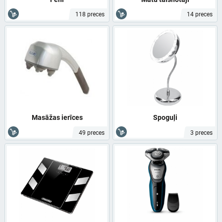
118 preces
14 preces
Masāžas ierīces
Spoguļi
49 preces
3 preces