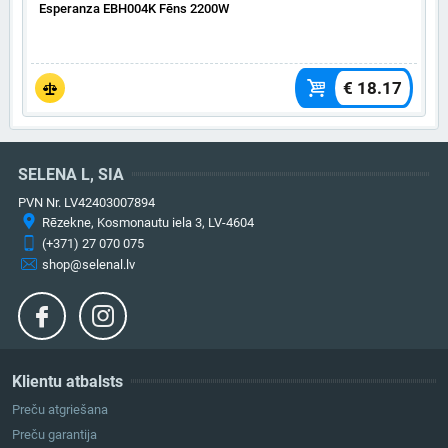
Esperanza EBH004K Fēns 2200W
€ 18.17
SELENA L, SIA
PVN Nr. LV42403007894
Rēzekne, Kosmonautu iela 3, LV-4604
(+371) 27 070 075
shop@selenal.lv
Klientu atbalsts
Preču atgriešana
Preču garantija