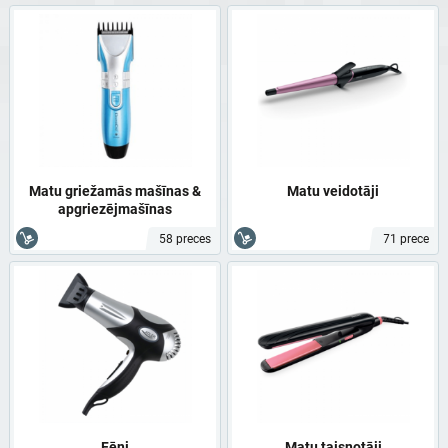
Matu griežamās mašīnas &
Matu veidotāji
apgriezējmašīnas
58 preces
71 prece
Fēni
Matu taisnotāji