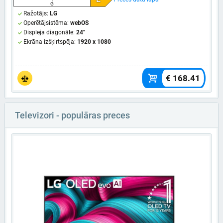
G
Ražotājs:
LG
Operētājsistēma:
webOS
Displeja diagonāle:
24"
Ekrāna izšķirtspēja:
1920 x 1080
€ 168.41
Televizori - populāras preces