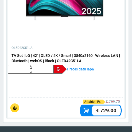
OLED42C51LA
TV Set | LG | 42" | OLED / 4K / Smart | 3840x2160 | Wireless LAN |
Bluetooth | webOS | Black | OLED42C51LA
A
G
Preces datu lapa
G
€ 739.70
Atlaide: 1%
€ 729.00