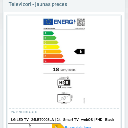
Televizori - jaunas preces
24LB70003LA.AEU
LG LED TV | 24LB70003LA | 24 | Smart TV | webOS | FHD | Black
A
E
Preces datu lapa