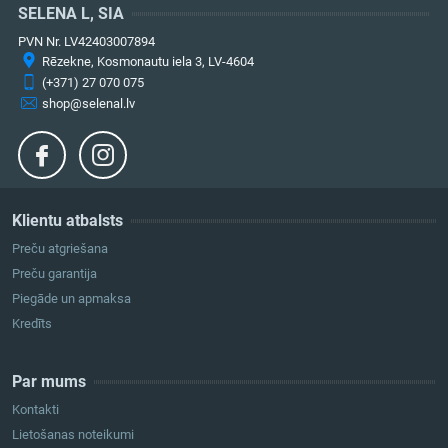
SELENA L, SIA
PVN Nr. LV42403007894
Rēzekne, Kosmonautu iela 3, LV-4604
(+371) 27 070 075
shop@selenal.lv
Klientu atbalsts
Preču atgriešana
Preču garantija
Piegāde un apmaksa
Kredīts
Par mums
Kontakti
Lietošanas noteikumi