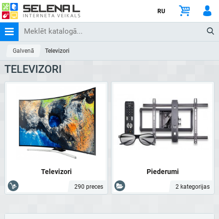
RU
Galvenā
Televizori
TELEVIZORI
Televizori
Piederumi
290 preces
2 kategorijas