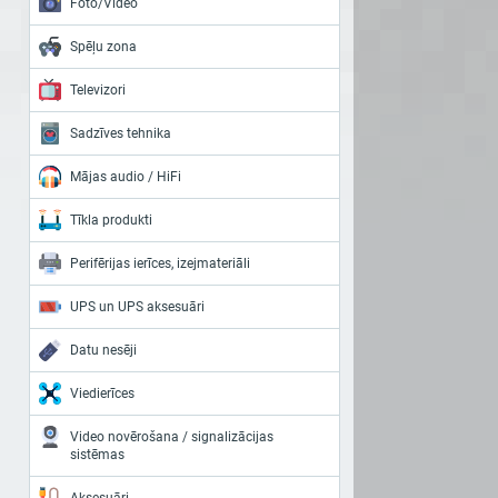
Foto/Video
Spēļu zona
Televizori
Sadzīves tehnika
Mājas audio / HiFi
Tīkla produkti
Perifērijas ierīces, izejmateriāli
UPS un UPS aksesuāri
Datu nesēji
Viedierīces
Video novērošana / signalizācijas
sistēmas