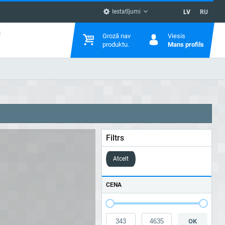
Iestatījumi
LV
RU
Grozā nav
Viesis
produktu.
Mans profils
Filtrs
Atcelt
CENA
OK