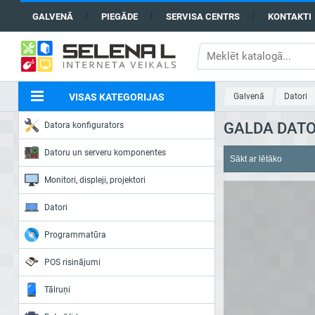
GALVENĀ
PIEGĀDE
SERVISA CENTRS
KONTAKTI
VISAS KATEGORIJAS
Galvenā
Datori
GALDA DATO
Datora konfigurators
Datoru un serveru komponentes
Monitori, displeji, projektori
Datori
Programmatūra
POS risinājumi
Tālruņi