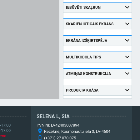
IEBŪVĒTI SKAĻRUŅI
SKĀRIENJŪTĪGAIS EKRĀNS
EKRĀNA IZŠĶIRTSPĒJA
MULTIKODOLA TIPS
ATMIŅAS KONSTRUKCIJA
PRODUKTA KRĀSA
SELENA L, SIA
-17:00
PVN Nr. LV42403007894
-17:00
Rēzekne, Kosmonautu iela 3, LV-4604
iena
(+371) 27 070 075