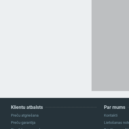
Klientu atbalsts
Par mums
Preču atgriešana
Kontakti
Preču garantija
Lietošanas not