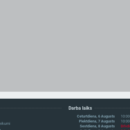
Darba laiks
Ceturtdiena, 6 Augusts
10:00
Piektdiena, 7 Augusts
10:00
eikumi
Sestdiena, 8 Augusts
Brīvd