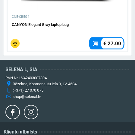
CNE-CB5G4
CANYON Elegant Gray laptop bag
€ 27.00
SELENA L, SIA
PVN Nr. LV42403007894
Rēzekne, Kosmonautu iela 3, LV-4604
(+371) 27 070 075
shop@selenal.lv
Klientu atbalsts