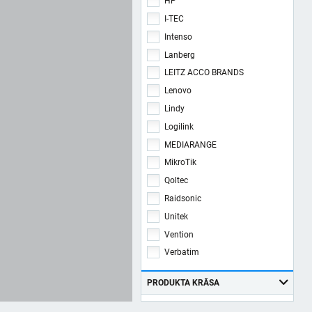
HP
I-TEC
Intenso
Lanberg
LEITZ ACCO BRANDS
Lenovo
Lindy
Logilink
MEDIARANGE
MikroTik
Qoltec
Raidsonic
Unitek
Vention
Verbatim
PRODUKTA KRĀSA