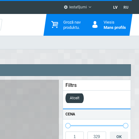
Iestatījumi
LV
RU
Grozā nav
Viesis
produktu.
Mans profils
Filtrs
Atcelt
CENA
OK