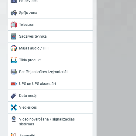
Foto/Video
Spēļu zona
Televizori
Sadzīves tehnika
Mājas audio / HiFi
Tīkla produkti
Perifērijas ierīces, izejmateriāli
UPS un UPS aksesuāri
Datu nesēji
Viedierīces
Video novērošana / signalizācijas
sistēmas