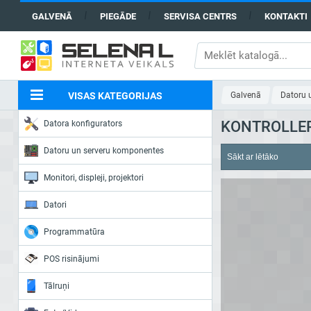
GALVENĀ
PIEGĀDE
SERVISA CENTRS
KONTAKTI
VISAS KATEGORIJAS
Galvenā
Datoru 
KONTROLLER
Datora konfigurators
Datoru un serveru komponentes
Monitori, displeji, projektori
Datori
Programmatūra
POS risinājumi
Tālruņi