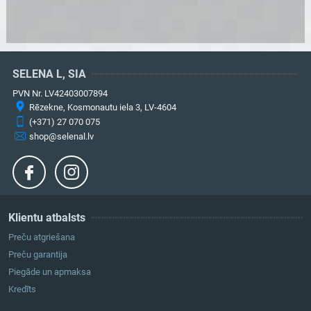
SELENA L, SIA
PVN Nr. LV42403007894
Rēzekne, Kosmonautu iela 3, LV-4604
(+371) 27 070 075
shop@selenal.lv
Klientu atbalsts
Preču atgriešana
Preču garantija
Piegāde un apmaksa
Kredīts