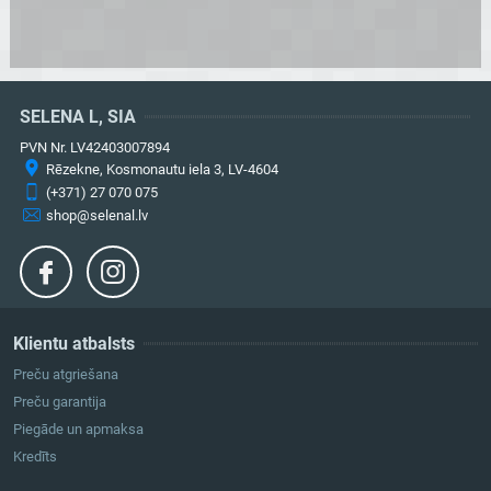
SELENA L, SIA
PVN Nr. LV42403007894
Rēzekne, Kosmonautu iela 3, LV-4604
(+371) 27 070 075
shop@selenal.lv
Klientu atbalsts
Preču atgriešana
Preču garantija
Piegāde un apmaksa
Kredīts