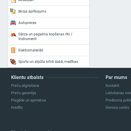
Aksesuāri
Biroja aprīkojums
Autopreces
Dārza un pagalma kopšanas rīki /
Instrumenti
Elektromateriāli
Sports un atpūta brīvā dabā, medības
Klientu atbalsts
Par mums
Preču atgriešana
Kontakti
Preču garantija
Lietošanas not
Piegāde un apmaksa
Privātuma polit
Kredīts
Servisa centrs