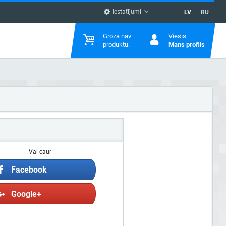
Iestatījumi
LV
RU
Grozā nav
Viesis
produktu.
Mans profils
Vai caur
Facebook
Google+