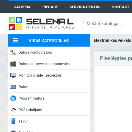
GALVENĀ
PIEGĀDE
SERVISA CENTRS
KONTAKTI
Elektronikas veikals
VISAS KATEGORIJAS
Datora konfigurators
Pieslēgties p
Datoru un serveru komponentes
Monitori, displeji, projektori
Datori
Programmatūra
POS risinājumi
Tālruņi