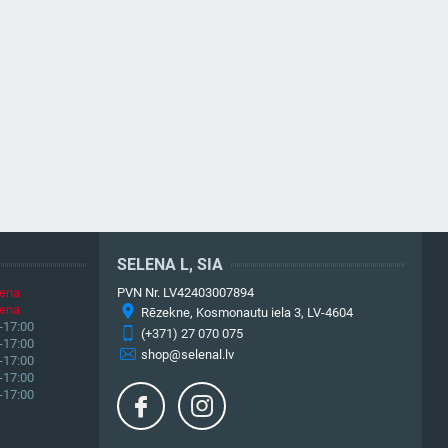
SELENA L, SIA
iena
PVN Nr. LV42403007894
iena
Rēzekne, Kosmonautu iela 3, LV-4604
-17:00
(+371) 27 070 075
-17:00
shop@selenal.lv
-17:00
-17:00
-17:00