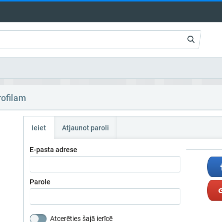
rofilam
Ieiet
Atjaunot paroli
E-pasta adrese
Parole
Atcerēties šajā ierīcē