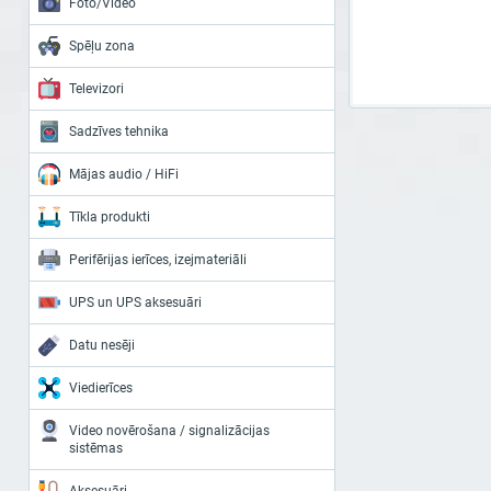
Foto/Video
Spēļu zona
Televizori
Sadzīves tehnika
Mājas audio / HiFi
Tīkla produkti
Perifērijas ierīces, izejmateriāli
UPS un UPS aksesuāri
Datu nesēji
Viedierīces
Video novērošana / signalizācijas
sistēmas