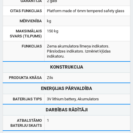
GARANTIJA
2 gadi
CITAS FUNKCIJAS
Platform made of 6mm tempered safety glass
MĒRVIENĪBA
kg
MAKSIMĀLAIS
150 kg
SVARS (TILPUMS)
FUNKCIJAS
Zema akumulatora līmeņa indikators.
Pārslodzes indikators. Izmēriet kļūdas
indikatoru.
KONSTRUKCIJA
PRODUKTA KRĀSA
Zils
ENERĢIJAS PĀRVALDĪBA
BATERIJAS TIPS
3V lithium battery, Akumulators
DARBĪBAS RĀDĪTĀJI
ATBALSTĀMO
1
BATERIJU SKAITS