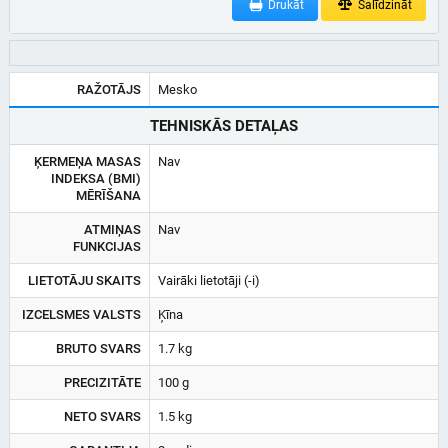
Drukāt
Salīdzināt
RAŽOTĀJS
Mesko
TEHNISKĀS DETAĻAS
ĶERMEŅA MASAS
Nav
INDEKSA (BMI)
MĒRĪŠANA
ATMIŅAS
Nav
FUNKCIJAS
LIETOTĀJU SKAITS
Vairāki lietotāji (-i)
IZCELSMES VALSTS
Ķīna
BRUTO SVARS
1.7 kg
PRECIZITĀTE
100 g
NETO SVARS
1.5 kg