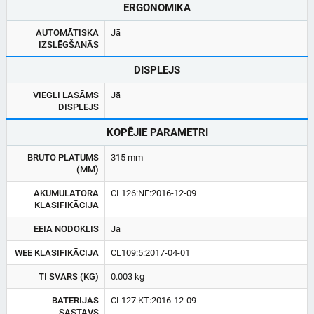
ERGONOMIKA
AUTOMĀTISKA
Jā
IZSLĒGŠANĀS
DISPLEJS
VIEGLI LASĀMS
Jā
DISPLEJS
KOPĒJIE PARAMETRI
BRUTO PLATUMS
315 mm
(MM)
AKUMULATORA
CL126:NE:2016-12-09
KLASIFIKĀCIJA
EEIA NODOKLIS
Jā
WEE KLASIFIKĀCIJA
CL109:5:2017-04-01
TI SVARS (KG)
0.003 kg
BATERIJAS
CL127:KT:2016-12-09
SASTĀVS