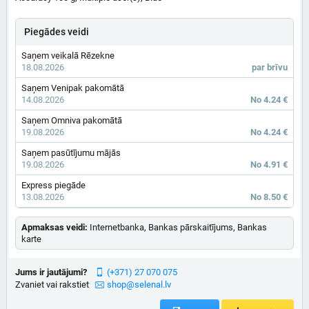
Piegādes veidi
Saņem veikalā Rēzekne
18.08.2026
par brīvu
Saņem Venipak pakomātā
14.08.2026
No 4.24 €
Saņem Omniva pakomātā
19.08.2026
No 4.24 €
Saņem pasūtījumu mājās
19.08.2026
No 4.91 €
Express piegāde
13.08.2026
No 8.50 €
Apmaksas veidi:
Internetbanka, Bankas pārskaitījums, Bankas
karte
Jums ir jautājumi?
(+371) 27 070 075
Zvaniet vai rakstiet
shop@selenal.lv