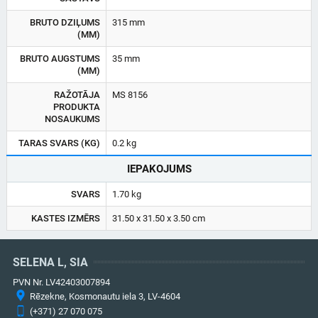
BRUTO DZIĻUMS
315 mm
(MM)
BRUTO AUGSTUMS
35 mm
(MM)
RAŽOTĀJA
MS 8156
PRODUKTA
NOSAUKUMS
TARAS SVARS (KG)
0.2 kg
IEPAKOJUMS
SVARS
1.70 kg
KASTES IZMĒRS
31.50 x 31.50 x 3.50 cm
SELENA L, SIA
PVN Nr. LV42403007894
Rēzekne, Kosmonautu iela 3, LV-4604
(+371) 27 070 075