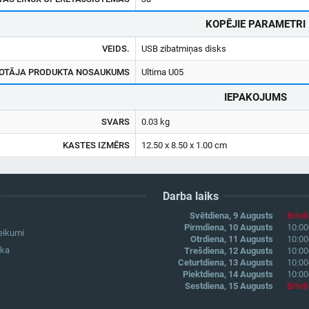
KOPĒJIE PARAMETRI
VEIDS.
USB zibatmiņas disks
OTĀJA PRODUKTA NOSAUKUMS
Ultima U05
IEPAKOJUMS
SVARS
0.03 kg
KASTES IZMĒRS
12.50 x 8.50 x 1.00 cm
Darba laiks
Svētdiena, 9 Augusts
Brīvd
Pirmdiena, 10 Augusts
10:00
eikumi
Otrdiena, 11 Augusts
10:00
ika
Trešdiena, 12 Augusts
10:00
Ceturtdiena, 13 Augusts
10:00
Piektdiena, 14 Augusts
10:00
Sestdiena, 15 Augusts
Brīvd