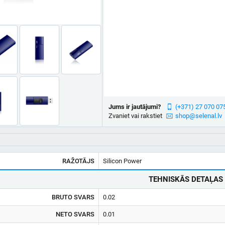
Jums ir jautājumi?
(+371) 27 070 07
Zvaniet vai rakstiet
shop@selenal.lv
RAŽOTĀJS
Silicon Power
TEHNISKĀS DETAĻAS
BRUTO SVARS
0.02
NETO SVARS
0.01