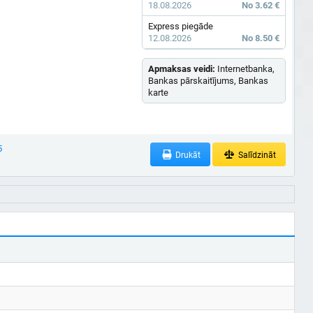
18.08.2026
No 3.62 €
Express piegāde
12.08.2026
No 8.50 €
Apmaksas veidi:
Internetbanka,
Bankas pārskaitījums, Bankas
karte
5
Drukāt
Salīdzināt