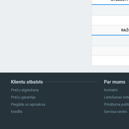
RAŽ
Klientu atbalsts
Par mums
Preču atgriešana
Kontakti
Preču garantija
Lietošanas not
Piegāde un apmaksa
Privātuma polit
Kredīts
Servisa centrs