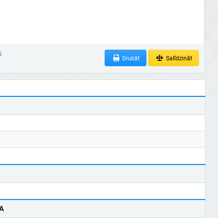
5
Drukāt
Salīdzināt
A