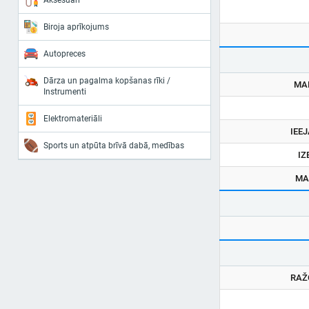
Aksesuāri
Biroja aprīkojums
Autopreces
Dārza un pagalma kopšanas rīki /
MA
Instrumenti
Elektromateriāli
IEE
Sports un atpūta brīvā dabā, medības
IZ
MA
RAŽ