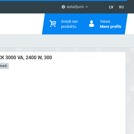
Iestatījumi
LV
RU
Grozā nav
Viesis
produktu.
Mans profils
K 3000 VA, 2400 W, 300
ēneši