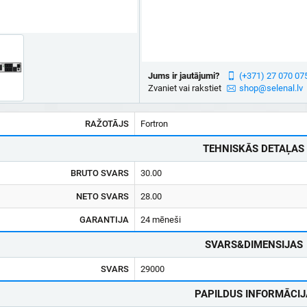
Jums ir jautājumi?
(+371) 27 070 07
Zvaniet vai rakstiet
shop@selenal.lv
RAŽOTĀJS
Fortron
TEHNISKĀS DETAĻAS
BRUTO SVARS
30.00
NETO SVARS
28.00
GARANTIJA
24 mēneši
SVARS&DIMENSIJAS
SVARS
29000
PAPILDUS INFORMĀCIJ