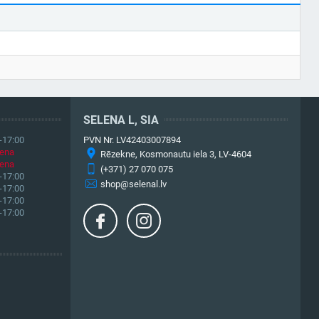
SELENA L, SIA
-17:00
PVN Nr. LV42403007894
iena
Rēzekne, Kosmonautu iela 3, LV-4604
iena
(+371) 27 070 075
-17:00
shop@selenal.lv
-17:00
-17:00
-17:00