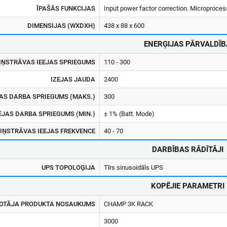
ĪPAŠĀS FUNKCIJAS
Input power factor correction. Microprocesso
DIMENSIJAS (WXDXH)
438 x 88 x 600
ENERĢIJAS PĀRVALDĪB
IŅSTRĀVAS IEEJAS SPRIEGUMS
110 - 300
IZEJAS JAUDA
2400
JAS DARBA SPRIEGUMS (MAKS.)
300
EJAS DARBA SPRIEGUMS (MIN.)
± 1% (Batt. Mode)
IŅSTRĀVAS IEEJAS FREKVENCE
40 - 70
DARBĪBAS RĀDĪTĀJI
UPS TOPOLOĢIJA
Tīrs sinusoidāls UPS
KOPĒJIE PARAMETRI
OTĀJA PRODUKTA NOSAUKUMS
CHAMP 3K RACK
3000