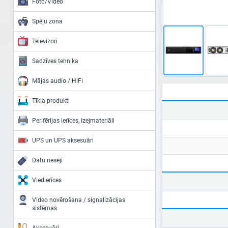
Foto/Video
Spēļu zona
Televizori
Sadzīves tehnika
Mājas audio / HiFi
Tīkla produkti
Perifērijas ierīces, izejmateriāli
UPS un UPS aksesuāri
Datu nesēji
Viedierīces
Video novērošana / signalizācijas
sistēmas