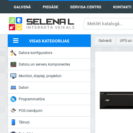
GALVENĀ
PIEGĀDE
SERVISA CENTRS
KONTAKTI
VISAS KATEGORIJAS
Galvenā
UPS un 
Datora konfigurators
Datoru un serveru komponentes
Monitori, displeji, projektori
Datori
Programmatūra
POS risinājumi
Tālruņi