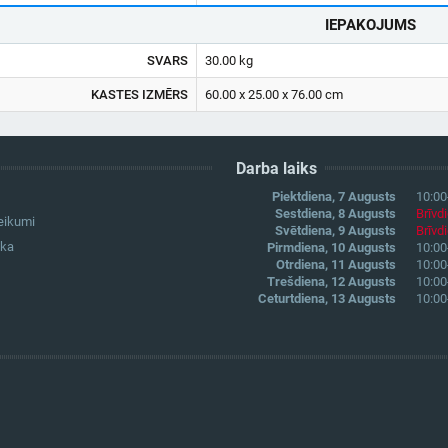
IEPAKOJUMS
SVARS
30.00 kg
KASTES IZMĒRS
60.00 x 25.00 x 76.00 cm
Darba laiks
Piektdiena, 7 Augusts
10:00
Sestdiena, 8 Augusts
Brīvd
eikumi
Svētdiena, 9 Augusts
Brīvd
ika
Pirmdiena, 10 Augusts
10:00
Otrdiena, 11 Augusts
10:00
Trešdiena, 12 Augusts
10:00
Ceturtdiena, 13 Augusts
10:00