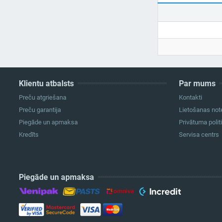
Klientu atbalsts
Par mums
Preču atgriešana
Kontakti
Preču garantija
Lietošanas not
Piegāde un apmaksa
Privātuma polit
Kredīts
Servisa centrs
Piegāde un apmaksa