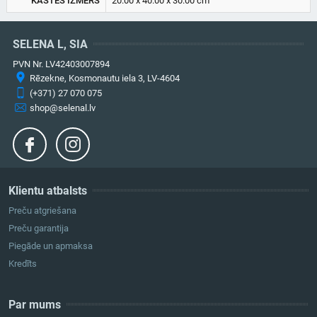
KASTES IZMĒRS
20.00 x 40.00 x 30.00 cm
SELENA L, SIA
PVN Nr. LV42403007894
Rēzekne, Kosmonautu iela 3, LV-4604
(+371) 27 070 075
shop@selenal.lv
Klientu atbalsts
Preču atgriešana
Preču garantija
Piegāde un apmaksa
Kredīts
Par mums