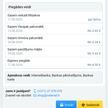
Piegādes veidi
Saņem veikalā Rēzekne
17.08.2026
par brīvu
Saņem Venipak pakomātā
12.08.2026
No 3.63 €
Saņem Omniva pakomātā
18.08.2026
No 4.24 €
Saņem pasūtījumu mājās
18.08.2026
No 3.62 €
Express piegāde
11.08.2026
No 8.50 €
Apmaksas veidi:
Internetbanka, Bankas pārskaitījums, Bankas
karte
Jums ir jautājumi?
(+371) 27 070 075
Zvaniet vai rakstiet
shop@selenal.lv
Drukāt
Salīdzināt