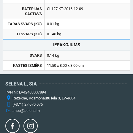
BATERIJAS
CL127:KT:2016-12-09
SASTĀVS
TARAS SVARS (KG)
0.01 kg
TI SVARS (KG)
0.146 kg
IEPAKOJUMS
SVARS
0.14 kg
KASTES IZMĒRS
11.50 x 8.00 x 3.00 cm
SELENA L, SIA
PVN Nr. LV42403007894
Rēzekne, Kosmonautu iela 3, LV-4604
(+371) 27 070 075
shop@selenal.lv