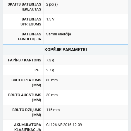
SKAITS BATERIJAS
2 pc(s)
IEKĻAUTAS
BATERIJAS
1.5 V
SPRIEGUMS
BATERIJAS
Sārmu enerģija
TEHNOLOĢIJA
KOPĒJIE PARAMETRI
PAPĪRS / KARTONS
7.3 g
PET
2.7 g
BRUTO PLATUMS
80 mm
(MM)
BRUTO AUGSTUMS
30 mm
(MM)
BRUTO DZIĻUMS
115 mm
(MM)
AKUMULATORA
CL126:NE:2016-12-09
KLASIFIKĀCIJA