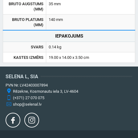
BRUTO AUGSTUMS
35 mm
(MM)
BRUTO PLATUMS
140 mm
(MM)
IEPAKOJUMS
SVARS
0.14 kg
KASTES IZMĒRS
19.00 x 14.00 x 3.50 cm
SELENA L, SIA
PVN Nr. LV42403007894
Rēzekne, Kosmonautu iela 3, LV-4604
(+371) 27 070 075
shop@selenal.lv