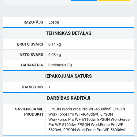
RAŽOTĀJS
Epson
TEHNISKĀS DETAĻAS
BRUTO SVARS
0.14 kg
NETO SVARS
0.08 kg
GARANTIJA
0 mēnesis (-i)
IEPAKOJUMA SATURS
DAUDZUMS
1
DARBĪBAS RĀDĪTĀJI
SAVIENOJAMIE
EPSON WorkForce Pro WF-4630dwf, EPSON
PRODUKTI
WorkForce Pro WF-4640dtwf, EPSON
WorkForce Pro WF-5110dw, EPSON WorkForce
Pro WF-5190dw, EPSON WorkForce Pro WF-
5620wf, EPSON WorkForce Pro WF-5690dwf