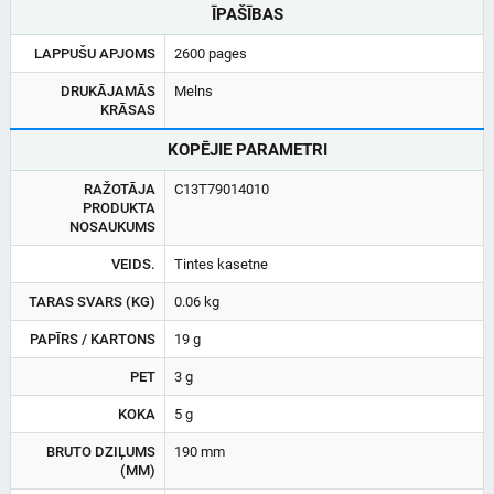
ĪPAŠĪBAS
LAPPUŠU APJOMS
2600 pages
DRUKĀJAMĀS
Melns
KRĀSAS
KOPĒJIE PARAMETRI
RAŽOTĀJA
C13T79014010
PRODUKTA
NOSAUKUMS
VEIDS.
Tintes kasetne
TARAS SVARS (KG)
0.06 kg
PAPĪRS / KARTONS
19 g
PET
3 g
KOKA
5 g
BRUTO DZIĻUMS
190 mm
(MM)