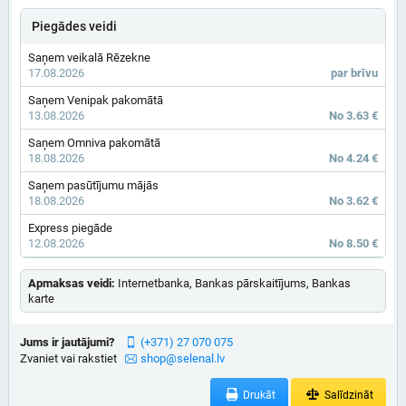
Piegādes veidi
Saņem veikalā Rēzekne
17.08.2026
par brīvu
Saņem Venipak pakomātā
13.08.2026
No 3.63 €
Saņem Omniva pakomātā
18.08.2026
No 4.24 €
Saņem pasūtījumu mājās
18.08.2026
No 3.62 €
Express piegāde
12.08.2026
No 8.50 €
Apmaksas veidi:
Internetbanka, Bankas pārskaitījums, Bankas
karte
Jums ir jautājumi?
(+371) 27 070 075
Zvaniet vai rakstiet
shop@selenal.lv
Drukāt
Salīdzināt