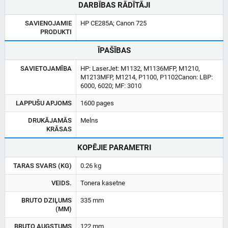
DARBĪBAS RĀDĪTĀJI
SAVIENOJAMIE
HP CE285A; Canon 725
PRODUKTI
ĪPAŠĪBAS
SAVIETOJAMĪBA
HP: LaserJet: M1132, M1136MFP, M1210,
M1213MFP, M1214, P1100, P1102Canon: LBP:
6000, 6020; MF: 3010
LAPPUŠU APJOMS
1600 pages
DRUKĀJAMĀS
Melns
KRĀSAS
KOPĒJIE PARAMETRI
TARAS SVARS (KG)
0.26 kg
VEIDS.
Tonera kasetne
BRUTO DZIĻUMS
335 mm
(MM)
BRUTO AUGSTUMS
122 mm