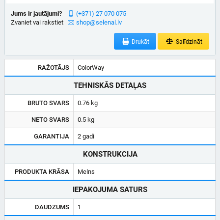
Jums ir jautājumi?
(+371) 27 070 075
Zvaniet vai rakstiet
shop@selenal.lv
Drukāt
Salīdzināt
RAŽOTĀJS
ColorWay
TEHNISKĀS DETAĻAS
BRUTO SVARS
0.76 kg
NETO SVARS
0.5 kg
GARANTIJA
2 gadi
KONSTRUKCIJA
PRODUKTA KRĀSA
Melns
IEPAKOJUMA SATURS
DAUDZUMS
1