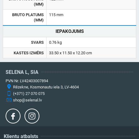
(MM)
BRUTO PLATUMS
115 mm
(MM)
IEPAKOJUMS
SVARS
0.76 kg
KASTES IZMĒRS
33.50 x 11.50 x 12.20 cm
SELENA L, SIA
PVN Nr. LV42403007894
Rēzekne, Kosmonautu iela 3, LV-4604
(+371) 27 070 075
shop@selenal.lv
Klientu atbalsts