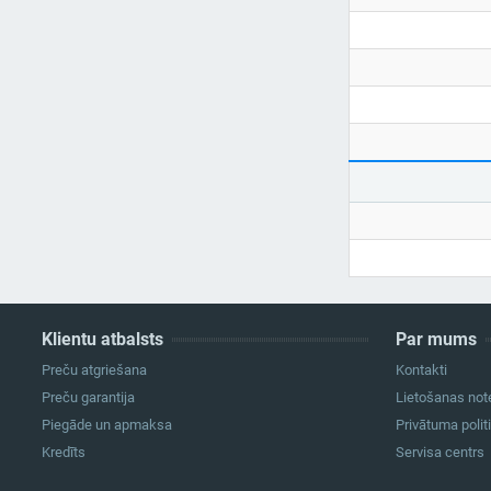
Klientu atbalsts
Par mums
Preču atgriešana
Kontakti
Preču garantija
Lietošanas not
Piegāde un apmaksa
Privātuma polit
Kredīts
Servisa centrs