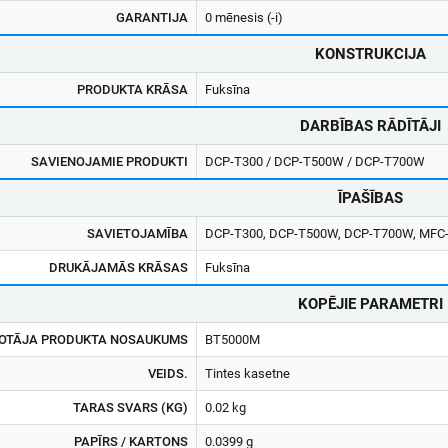
GARANTIJA
0 mēnesis (-i)
KONSTRUKCIJA
PRODUKTA KRĀSA
Fuksīna
DARBĪBAS RĀDĪTĀJI
SAVIENOJAMIE PRODUKTI
DCP-T300 / DCP-T500W / DCP-T700W
ĪPAŠĪBAS
SAVIETOJAMĪBA
DCP-T300, DCP-T500W, DCP-T700W, MF
DRUKĀJAMĀS KRĀSAS
Fuksīna
KOPĒJIE PARAMETRI
OTĀJA PRODUKTA NOSAUKUMS
BT5000M
VEIDS.
Tintes kasetne
TARAS SVARS (KG)
0.02 kg
PAPĪRS / KARTONS
0.0399 g