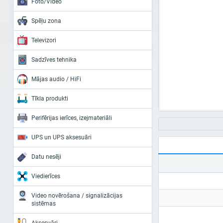
Foto/Video
Spēļu zona
Televizori
Sadzīves tehnika
Mājas audio / HiFi
Tīkla produkti
Perifērijas ierīces, izejmateriāli
UPS un UPS aksesuāri
Datu nesēji
Viedierīces
Video novērošana / signalizācijas
sistēmas