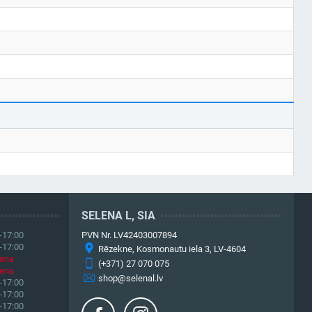
SELENA L, SIA
-17:00
PVN Nr. LV42403007894
-17:00
Rēzekne, Kosmonautu iela 3, LV-4604
iena
(+371) 27 070 075
iena
shop@selenal.lv
-17:00
-17:00
-17:00