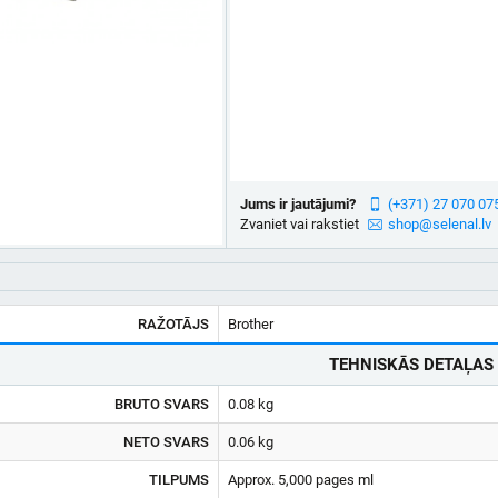
Jums ir jautājumi?
(+371) 27 070 07
Zvaniet vai rakstiet
shop@selenal.lv
RAŽOTĀJS
Brother
TEHNISKĀS DETAĻAS
BRUTO SVARS
0.08 kg
NETO SVARS
0.06 kg
TILPUMS
Approx. 5,000 pages ml