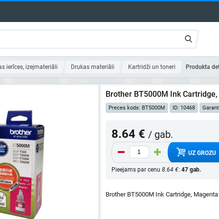
as ierīces, izejmateriāli
Drukas materiāli
Kartridži un toneri
Produkta de
Brother BT5000M Ink Cartridge
Preces kods: BT5000M
ID: 10468
Garant
8.64 €
/ gab.
UZ GROZU
Pieejams par cenu
8.64 €
:
47 gab.
Brother BT5000M Ink Cartridge, Magenta