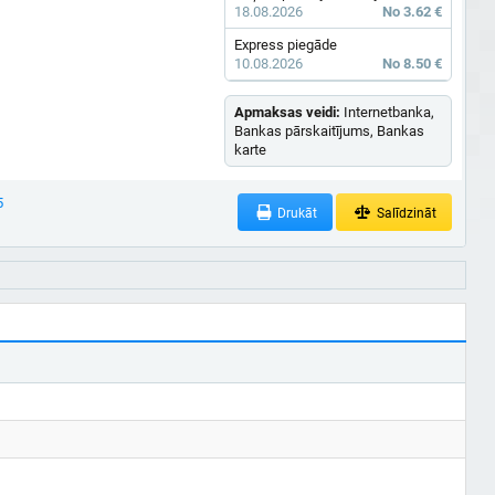
18.08.2026
No 3.62 €
Express piegāde
10.08.2026
No 8.50 €
Apmaksas veidi:
Internetbanka,
Bankas pārskaitījums, Bankas
karte
5
Drukāt
Salīdzināt