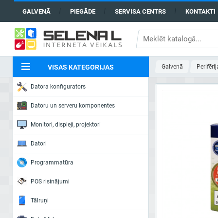
GALVENĀ
PIEGĀDE
SERVISA CENTRS
KONTAKTI
VISAS KATEGORIJAS
Galvenā
Perifērij
Datora konfigurators
Datoru un serveru komponentes
Monitori, displeji, projektori
Datori
Programmatūra
POS risinājumi
Tālruņi