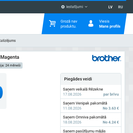
Iestatījumi
LV
RU
Grozā nav
Viesis
produktu.
Mans profils
talizējums
, Magenta
ija: 24 mēneši
Piegādes veidi
Saņem veikalā Rēzekne
17.08.2026
par brīvu
Saņem Venipak pakomātā
11.08.2026
No 3.63 €
Saņem Omniva pakomātā
18.08.2026
No 4.24 €
Saņem pasūtījumu mājās