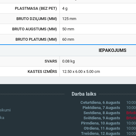
PLASTMASA (BEZ PET)
4 g
BRUTO DZIĻUMS (MM)
125 mm
BRUTO AUGSTUMS (MM)
50 mm
BRUTO PLATUMS (MM)
60 mm
IEPAKOJUMS
SVARS
0.08 kg
KASTES IZMĒRS
12.50 x 6.00 x 5.00 cm
Darba laiks
Ceturtdiena, 6 Augusts
10:00
Piektdiena, 7 Augusts
10:00
eikumi
Sestdiena, 8 Augusts
Brīvd
ika
Svētdiena, 9 Augusts
Brīvd
Pirmdiena, 10 Augusts
10:00
Otrdiena, 11 Augusts
10:00
Trešdiena, 12 Augusts
10:00