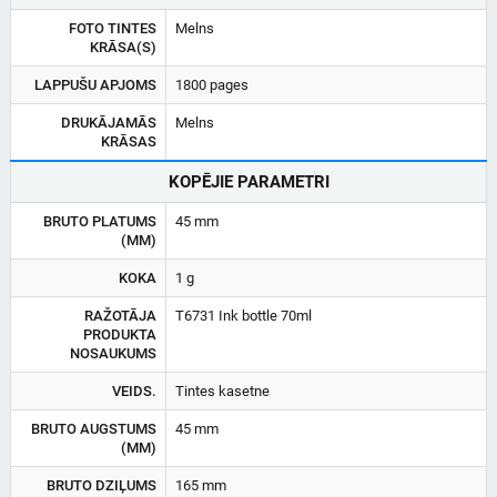
FOTO TINTES
Melns
KRĀSA(S)
LAPPUŠU APJOMS
1800 pages
DRUKĀJAMĀS
Melns
KRĀSAS
KOPĒJIE PARAMETRI
BRUTO PLATUMS
45 mm
(MM)
KOKA
1 g
RAŽOTĀJA
T6731 Ink bottle 70ml
PRODUKTA
NOSAUKUMS
VEIDS.
Tintes kasetne
BRUTO AUGSTUMS
45 mm
(MM)
BRUTO DZIĻUMS
165 mm