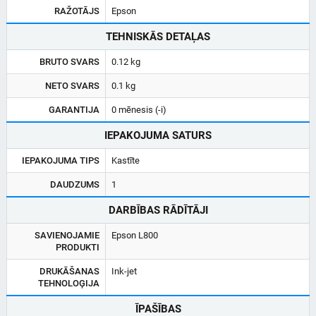
RAŽOTĀJS
Epson
TEHNISKĀS DETAĻAS
BRUTO SVARS
0.12 kg
NETO SVARS
0.1 kg
GARANTIJA
0 mēnesis (-i)
IEPAKOJUMA SATURS
IEPAKOJUMA TIPS
Kastīte
DAUDZUMS
1
DARBĪBAS RĀDĪTĀJI
SAVIENOJAMIE
Epson L800
PRODUKTI
DRUKĀŠANAS
Ink-jet
TEHNOLOĢIJA
ĪPAŠĪBAS