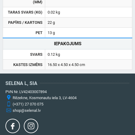
(MM)
TARAS SVARS (KG)
0.02 kg
PAPĪRS / KARTONS
22 g
PET
13 g
IEPAKOJUMS
SVARS
0.12 kg
KASTES IZMĒRS
16.50 x 4.50 x 4.50 cm
SELENA L, SIA
PVN Nr. LV42403007894
Rēzekne, Kosmonautu iela 3, LV-4604
(+371) 27 070 075
shop@selenal.lv