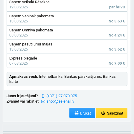
Saņem veikalā Rēzekne
12.08.2026
par brīvu
Saņem Venipak pakomātā
13.08.2026
No 3.63 €
Saņem Omniva pakomātā
08.08.2026
No 4.24 €
Saņem pasūtījumu mājās
13.08.2026
No 3.62 €
Express piegāde
07.08.2026
No 7.00 €
Apmaksas veidi:
Internetbanka, Bankas pārskaitījums, Bankas
karte
Jums ir jautājumi?
(+371) 27 070 075
Zvaniet vai rakstiet
shop@selenal.lv
Drukāt
Salīdzināt