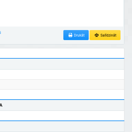
5
Drukāt
Salīdzināt
A