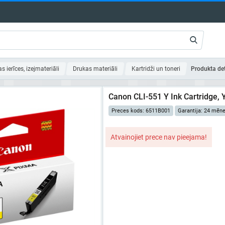
as ierīces, izejmateriāli
Drukas materiāli
Kartridži un toneri
Produkta de
Canon CLI-551 Y Ink Cartridge, 
Preces kods: 6511B001
Garantija: 24 mēne
Atvainojiet prece nav pieejama!