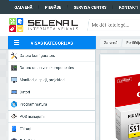
GALVENĀ
PIEGĀDE
SERVISA CENTRS
KONTAKTI
VISAS KATEGORIJAS
Galvenā
Perifērij
Datora konfigurators
Datoru un serveru komponentes
Monitori, displeji, projektori
Datori
Programmatūra
POS risinājumi
Tālruņi