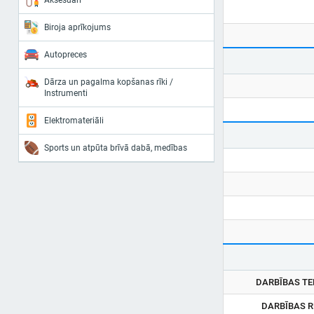
Aksesuāri
Biroja aprīkojums
Autopreces
Dārza un pagalma kopšanas rīki /
Instrumenti
Elektromateriāli
Sports un atpūta brīvā dabā, medības
DARBĪBAS TE
DARBĪBAS 