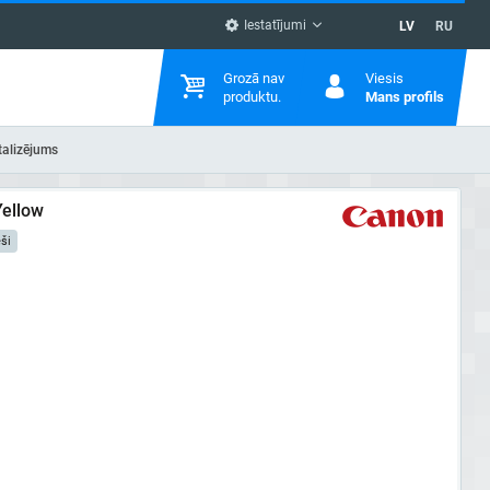
Iestatījumi
LV
RU
Grozā nav
Viesis
produktu.
Mans profils
talizējums
Yellow
ši