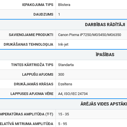
IEPAKOJUMA TIPS
Blistera
DAUDZUMS
1
DARBĪBAS RĀDĪTĀJI
SAVIENOJAMIE PRODUKTI
Canon Pixma iP7250/MG5450/MG6350
DRUKĀŠANAS TEHNOLOĢIJA
Ink-jet
ĪPAŠĪBAS
TINTES KĀRTRIDŽA TIPS
Standarta
LAPPUŠU APJOMS
300
DRUKĀJAMĀS KRĀSAS
Dzeltens
LAPPUSES APJOMA VĒRE
A4, ISO/IEC 24734
ĀRĒJĀS VIDES APSTĀK
MPERATŪRAS AMPLITŪDA (T-T)
15 - 35
RELATĪVĀ MITRUMA AMPLITŪDA
5 - 95