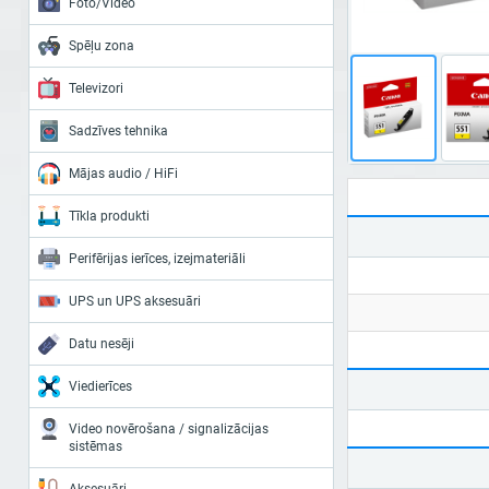
Foto/Video
Spēļu zona
Televizori
Sadzīves tehnika
Mājas audio / HiFi
Tīkla produkti
Perifērijas ierīces, izejmateriāli
UPS un UPS aksesuāri
Datu nesēji
Viedierīces
Video novērošana / signalizācijas
sistēmas