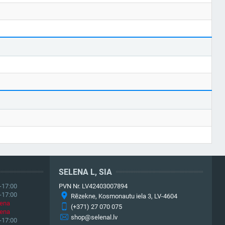
SELENA L, SIA
-17:00
PVN Nr. LV42403007894
-17:00
Rēzekne, Kosmonautu iela 3, LV-4604
iena
(+371) 27 070 075
iena
shop@selenal.lv
-17:00