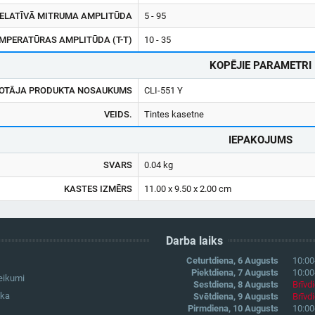
ELATĪVĀ MITRUMA AMPLITŪDA
5 - 95
PERATŪRAS AMPLITŪDA (T-T)
10 - 35
KOPĒJIE PARAMETRI
OTĀJA PRODUKTA NOSAUKUMS
CLI-551 Y
VEIDS.
Tintes kasetne
IEPAKOJUMS
SVARS
0.04 kg
KASTES IZMĒRS
11.00 x 9.50 x 2.00 cm
Darba laiks
Ceturtdiena, 6 Augusts
10:00
Piektdiena, 7 Augusts
10:00
eikumi
Sestdiena, 8 Augusts
Brīvd
ika
Svētdiena, 9 Augusts
Brīvd
Pirmdiena, 10 Augusts
10:00