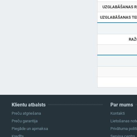
UZGLABĀŠANAS R
UZGLABĀŠANAS TEM
RAŽ
Klientu atbalsts
Par mums
Preču atgriešana
Kontakti
Preču garantija
Lietošanas not
Piegāde un apmaksa
Privātuma polit
Kredīts
Servisa centrs