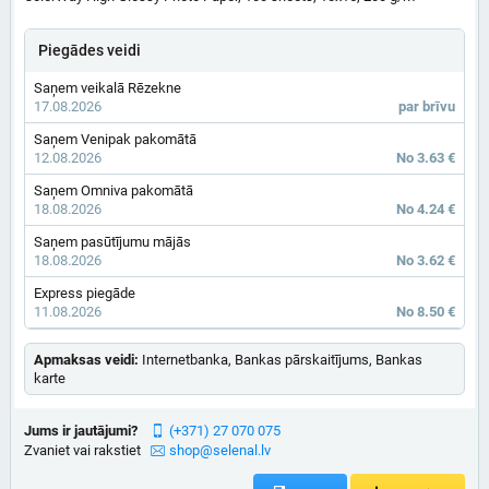
Piegādes veidi
Saņem veikalā Rēzekne
17.08.2026
par brīvu
Saņem Venipak pakomātā
12.08.2026
No 3.63 €
Saņem Omniva pakomātā
18.08.2026
No 4.24 €
Saņem pasūtījumu mājās
18.08.2026
No 3.62 €
Express piegāde
11.08.2026
No 8.50 €
Apmaksas veidi:
Internetbanka, Bankas pārskaitījums, Bankas
karte
Jums ir jautājumi?
(+371) 27 070 075
Zvaniet vai rakstiet
shop@selenal.lv