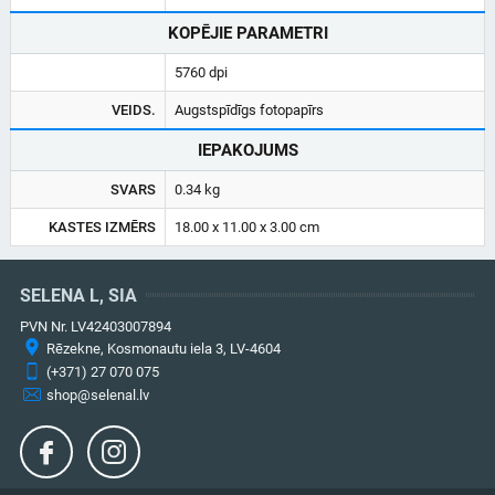
KOPĒJIE PARAMETRI
5760 dpi
VEIDS.
Augstspīdīgs fotopapīrs
IEPAKOJUMS
SVARS
0.34 kg
KASTES IZMĒRS
18.00 x 11.00 x 3.00 cm
SELENA L, SIA
PVN Nr. LV42403007894
Rēzekne, Kosmonautu iela 3, LV-4604
(+371) 27 070 075
shop@selenal.lv