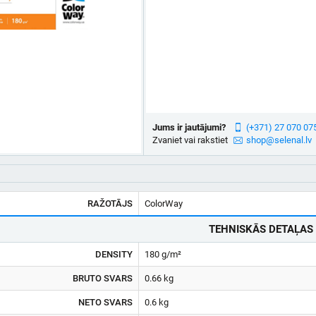
Jums ir jautājumi?
(+371) 27 070 07
Zvaniet vai rakstiet
shop@selenal.lv
RAŽOTĀJS
ColorWay
TEHNISKĀS DETAĻAS
DENSITY
180 g/m²
BRUTO SVARS
0.66 kg
NETO SVARS
0.6 kg