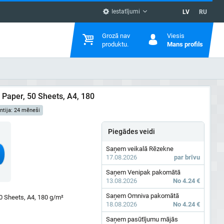
Iestatījumi
LV
RU
Grozā nav
Viesis
produktu.
Mans profils
 Paper, 50 Sheets, A4, 180
ntija: 24 mēneši
Piegādes veidi
Saņem veikalā Rēzekne
17.08.2026
par brīvu
Saņem Venipak pakomātā
13.08.2026
No 4.24 €
Saņem Omniva pakomātā
0 Sheets, A4, 180 g/m²
18.08.2026
No 4.24 €
Saņem pasūtījumu mājās