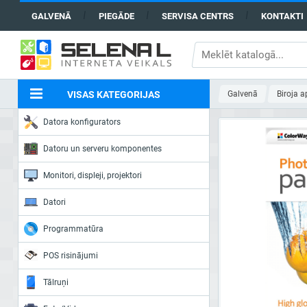
GALVENĀ
PIEGĀDE
SERVISA CENTRS
KONTAKTI
VISAS KATEGORIJAS
Galvenā
Biroja 
Datora konfigurators
Datoru un serveru komponentes
Monitori, displeji, projektori
Datori
Programmatūra
POS risinājumi
Tālruņi