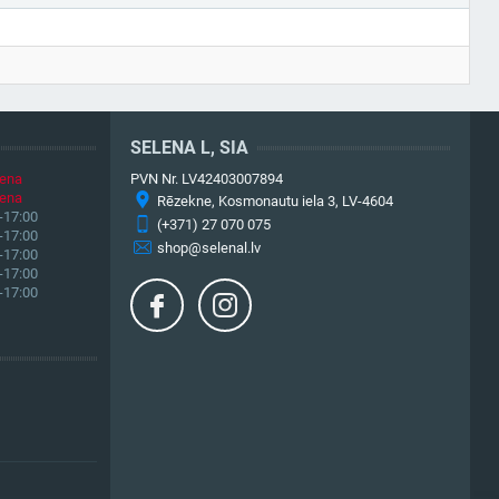
SELENA L, SIA
iena
PVN Nr. LV42403007894
iena
Rēzekne, Kosmonautu iela 3, LV-4604
-17:00
(+371) 27 070 075
-17:00
shop@selenal.lv
-17:00
-17:00
-17:00