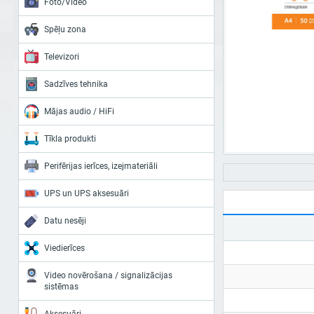
Foto/Video
Spēļu zona
Televizori
Sadzīves tehnika
Mājas audio / HiFi
Tīkla produkti
Perifērijas ierīces, izejmateriāli
UPS un UPS aksesuāri
Datu nesēji
Viedierīces
Video novērošana / signalizācijas
sistēmas