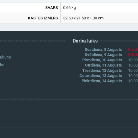
SVARS
0.66 kg
KASTES IZMĒRS
32.50 x 21.50 x 1.00 cm
Darba laiks
Sestdiena, 8 Augusts
Brīvd
Svētdiena, 9 Augusts
Brīvd
eikumi
Pirmdiena, 10 Augusts
10:00
ika
Otrdiena, 11 Augusts
10:00
Trešdiena, 12 Augusts
10:00
Ceturtdiena, 13 Augusts
10:00
Piektdiena, 14 Augusts
10:00