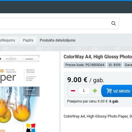
aprīkojums
Papīrs
Produkta detalizējums
ColorWay A4, High Glossy Photo
Preces kods: PG180050A4
ID: 8359
Gara
9.00 €
/ gab.
UZ GROZU
Pieejams par cenu
9.00 €
:
6 gab.
ColorWay A4, High Glossy Photo Paper, 5