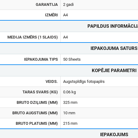
GARANTIJA
2 gadi
IZMĒRI
A4
PAPILDUS INFORMĀCIJ
MEDIJA IZMĒRS (1 SLAIDS)
A4
IEPAKOJUMA SATURS
IEPAKOJUMA TIPS
50 Sheets
KOPĒJIE PARAMETRI
VEIDS.
Augstspīdīgs fotopapīrs
TARAS SVARS (KG)
0.06 kg
BRUTO DZIĻUMS (MM)
325 mm
BRUTO AUGSTUMS (MM)
10 mm
BRUTO PLATUMS (MM)
215 mm
IEPAKOJUMS