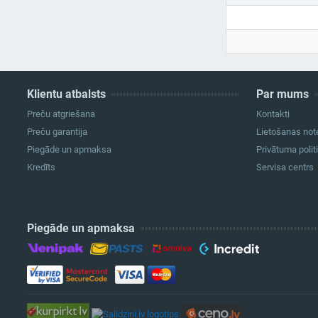
Klientu atbalsts
Par mums
Preču atgriešana
Kontakti
Preču garantija
Lietošanas not
Piegāde un apmaksa
Privātuma polit
Kredīts
Servisa centrs
Piegāde un apmaksa