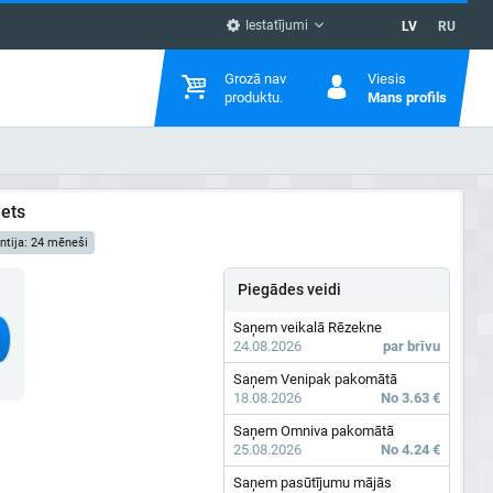
Iestatījumi
LV
RU
Grozā nav
Viesis
produktu.
Mans profils
eets
ntija: 24 mēneši
Piegādes veidi
Saņem veikalā Rēzekne
24.08.2026
par brīvu
Saņem Venipak pakomātā
18.08.2026
No 3.63 €
Saņem Omniva pakomātā
25.08.2026
No 4.24 €
Saņem pasūtījumu mājās