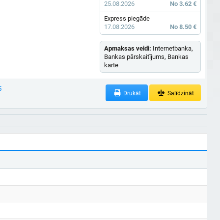
25.08.2026
No 3.62 €
Express piegāde
17.08.2026
No 8.50 €
Apmaksas veidi:
Internetbanka,
Bankas pārskaitījums, Bankas
karte
5
Drukāt
Salīdzināt