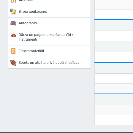
Aksesuāri
Biroja aprīkojums
Autopreces
Dārza un pagalma kopšanas rīki /
Instrumenti
Elektromateriāli
Sports un atpūta brīvā dabā, medības