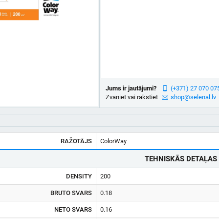
Jums ir jautājumi?
(+371) 27 070 07
Zvaniet vai rakstiet
shop@selenal.lv
RAŽOTĀJS
ColorWay
TEHNISKĀS DETAĻAS
DENSITY
200
BRUTO SVARS
0.18
NETO SVARS
0.16