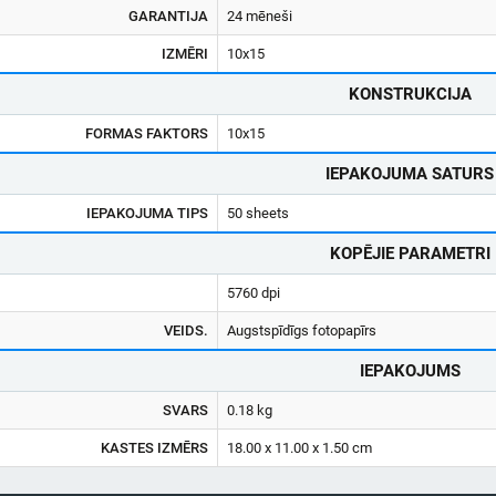
GARANTIJA
24 mēneši
IZMĒRI
10x15
KONSTRUKCIJA
FORMAS FAKTORS
10x15
IEPAKOJUMA SATURS
IEPAKOJUMA TIPS
50 sheets
KOPĒJIE PARAMETRI
5760 dpi
VEIDS.
Augstspīdīgs fotopapīrs
IEPAKOJUMS
SVARS
0.18 kg
KASTES IZMĒRS
18.00 x 11.00 x 1.50 cm