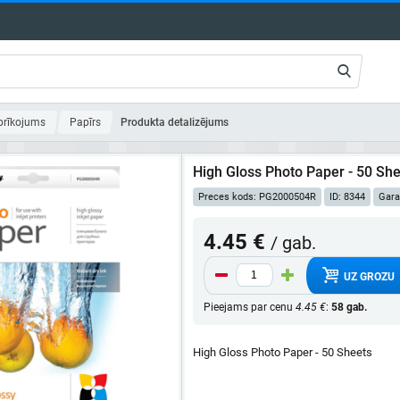
aprīkojums
Papīrs
Produkta detalizējums
High Gloss Photo Paper - 50 Sh
Preces kods: PG2000504R
ID: 8344
Gara
4.45 €
/ gab.
UZ GROZU
Pieejams par cenu
4.45 €
:
58 gab.
High Gloss Photo Paper - 50 Sheets