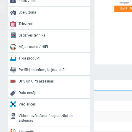
Foto/Video
Spēļu zona
Televizori
Sadzīves tehnika
Mājas audio / HiFi
Tīkla produkti
Perifērijas ierīces, izejmateriāli
UPS un UPS aksesuāri
Datu nesēji
Viedierīces
Video novērošana / signalizācijas
sistēmas